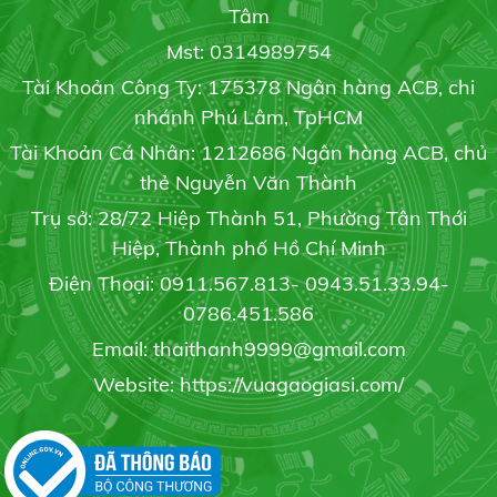
Tâm
GẠO ST24
Mst: 0314989754
Liên hệ
Tài Khoản Công Ty: 175378 Ngân hàng ACB, chi
Giải pháp tối ưu phòng trừ bệnh cháy bìa lá
19/05/2020
nhánh Phú Lâm, TpHCM
Tài Khoản Cá Nhân: 1212686 Ngân hàng ACB, chủ
thẻ Nguyễn Văn Thành
Gạo St21
Trụ sở: 28/72 Hiệp Thành 51, Phường Tân Thới
Trồng dưa lưới trong nhà: Hiệu quả bất ngời
Liên hệ
19/05/2020
Hiệp, Thành phố Hồ Chí Minh
Điện Thoại: 0911.567.813- 0943.51.33.94-
0786.451.586
Email: thaithanh9999@gmail.com
6 bước bảo quản hoa cúc sau thu hoạch
19/05/2020
Website: https://vuagaogiasi.com/
Gạo Đài Thơm 8
20.000 đ/kg
3 phương pháp phục hồi cây caphe nhiểm sương