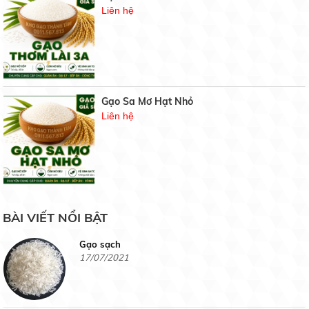
3 phương pháp phục hồi cây caphe nhiểm sương
Liên hệ
muối
19/05/2020
BẢNG GIÁ GẠO HÔM NAY
21/07/2021
Gạo Sa Mơ Hạt Nhỏ
Liên hệ
Gạo chuyên dùng cơm chiên
19/07/2021
Gạo Hàm Châu Siêu Cũ
BÀI VIẾT NỔI BẬT
Liên hệ
Gạo sạch
17/07/2021