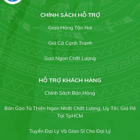
muối
19/05/2020
CHÍNH SÁCH HỖ TRỢ
Gạo OM 5451
Liên hệ
Giao Hàng Tận Nơi
BẢNG GIÁ GẠO HÔM NAY
21/07/2021
Giá Cả Cạnh Tranh
Gạo Ngon Chất Lượng
Gạo Hàm Châu củ
Gạo chuyên dùng cơm chiên
Liên hệ
19/07/2021
HỖ TRỢ KHÁCH HÀNG
Chính Sách Bán Hàng
Gạo sạch
Bán Gạo Từ Thiện Ngon Nhất Chất Lượng, Uy Tín, Giá Rẻ
Gạo RI504
17/07/2021
Tại TpHCM
Liên hệ
Tuyển Đại Lý Và Giao Sỉ Cho Đại Lý