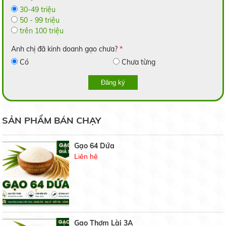
14.000 đ/kg
30-49 triệu
50 - 99 triệu
trên 100 triệu
Anh chị đã kinh doanh gạo chưa?
*
Có
Chưa từng
Gạo 2517
Liên hệ
Đăng ký
Trồng dưa lưới trong nhà: Hiệu quả bất ngời
SẢN PHẨM BÁN CHẠY
19/05/2020
Gạo 64 Dứa
Liên hệ
6 bước bảo quản hoa cúc sau thu hoạch
19/05/2020
Gạo Thơm Lài 3A