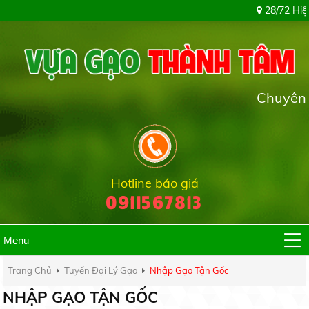
28/72 Hiệp Thành 51
Chuyên cung cấp
Hotline báo giá
0911567813
Menu
Trang Chủ
Tuyển Đại Lý Gạo
Nhập Gạo Tận Gốc
NHẬP GẠO TẬN GỐC