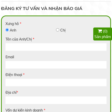
ĐĂNG KÝ TƯ VẤN VÀ NHẬN BÁO GIÁ
Xưng hô
*
Anh
Chị
Nếp Bắc Hạt Cau
(
0
)
Liên hệ
Sản phẩm
Tên của Anh/Chị
*
Email
Nếp Nhung
Điện thoại
*
Liên hệ
Địa chỉ
*
Gạo Lài Miên
Vốn dự kiến kinh doanh
*