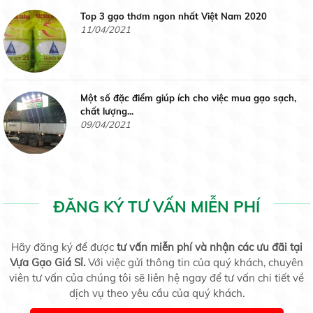
Gạo Nàng Hương Chợ Đào
Top 3 gạo thơm ngon nhất Việt Nam 2020
Liên hệ
11/04/2021
Một số đặc điểm giúp ích cho việc mua gạo sạch,
Gạo Nhật
chất lượng...
09/04/2021
Liên hệ
Gạo sạch là gạo như thế nào ?
09/04/2021
ĐĂNG KÝ TƯ VẤN MIỄN PHÍ
Gạo thơm Lài Miên
Liên hệ
Hãy đăng ký để được
tư vấn miễn phí và nhận các ưu đãi tại
Vựa Gạo Giá Sỉ.
Thành Phố Hồ Chí Minh Lại Rúng Động Vì Covid 19
Với việc gửi thông tin của quý khách, chuyên
26/07/2020
viên tư vấn của chúng tôi sẽ liên hệ ngay để tư vấn chi tiết về
dịch vụ theo yêu cầu của quý khách.