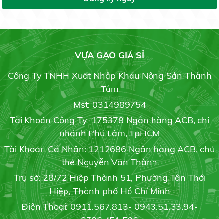
Gạo Đài Thơm 8
20.000 đ/kg
6 bước bảo quản hoa cúc sau thu hoạch
VỰA GẠO GIÁ SỈ
19/05/2020
Công Ty TNHH Xuất Nhập Khẩu Nông Sản Thành
Gạo OM 5451
Tâm
Liên hệ
3 phương pháp phục hồi cây caphe nhiểm sương
Mst: 0314989754
muối
Tài Khoản Công Ty: 175378 Ngân hàng ACB, chi
19/05/2020
nhánh Phú Lâm, TpHCM
Tài Khoản Cá Nhân: 1212686 Ngân hàng ACB, chủ
Gạo Hàm Châu củ
BẢNG GIÁ GẠO HÔM NAY
thẻ Nguyễn Văn Thành
Liên hệ
21/07/2021
Trụ sở: 28/72 Hiệp Thành 51, Phường Tân Thới
Hiệp, Thành phố Hồ Chí Minh
Điện Thoại: 0911.567.813- 0943.51.33.94-
Gạo chuyên dùng cơm chiên