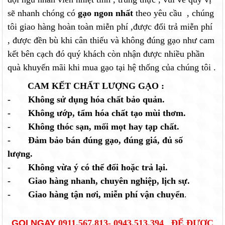
sẽ nhanh chóng có
gạo ngon nhất
theo yêu cầu , chúng
tôi giao hàng hoàn toàn miễn phí ,được đổi trả miễn phí
, được đền bù khi cân thiếu và không đúng gạo như cam
kết bên cạch đó quý khách còn nhận được nhiều phần
quà khuyến mãi khi mua gạo tại hệ thống của chúng tôi .
CAM KẾT CHẤT LƯỢNG GẠO :
- Không sử dụng hóa chất bảo quản.
- Không ướp, tẩm hóa chất tạo mùi thơm.
- Không thóc sạn, mối mọt hay tạp chất.
- Đảm bảo bán đúng gạo, đúng giá, đủ số
lượng.
- Không vừa ý có thể đổi hoặc trả lại.
- Giao hàng nhanh, chuyên nghiệp, lịch sự.
- Giao hàng tận nơi, miễn phí vận chuyển
.
GỌI NGAY
0911.567.813- 0943.513.394
ĐỂ ĐƯỢC