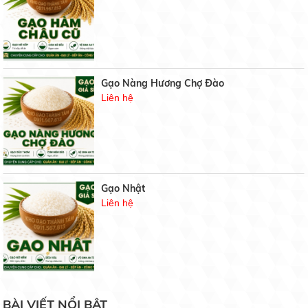
Gạo chuyên dùng cơm chiên
19/07/2021
Gạo Nàng Hương Chợ Đào
Gạo sạch
Liên hệ
17/07/2021
Top 3 gạo thơm ngon nhất Việt Nam 2020
11/04/2021
Gạo Nhật
Liên hệ
Một số đặc điểm giúp ích cho việc mua gạo sạch,
chất lượng...
09/04/2021
Gạo thơm Lài Miên
BÀI VIẾT NỔI BẬT