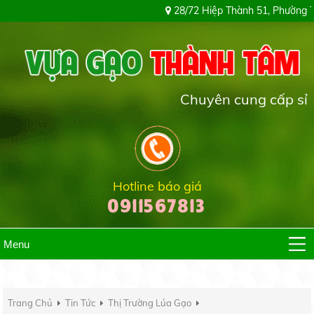
28/72 Hiệp Thành 51, Phường Tân Thới Hiệp, Thành
Chuyên cung cấp sỉ & lẻ các loại g
Hotline báo giá
0911567813
Menu
Trang Chủ
Tin Tức
Thị Trường Lúa Gạo