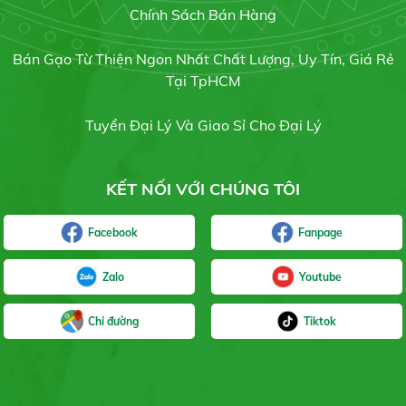
Chính Sách Bán Hàng
Gạo Lài Sữa
Liên hệ
Bán Gạo Từ Thiện Ngon Nhất Chất Lượng, Uy Tín, Giá Rẻ
Tại TpHCM
Tuyển Đại Lý Và Giao Sỉ Cho Đại Lý
Gạo Tài Nguyên Chợ Đào
KẾT NỐI VỚI CHÚNG TÔI
Liên hệ
Facebook
Fanpage
Zalo
Youtube
Tấm Tài Nguyên
Chỉ đường
Tiktok
Liên hệ