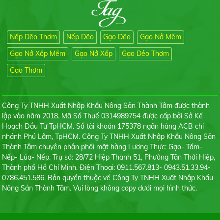
Gạo Sơ Ri
Liên hệ
Nếp Dẽo Thơm
Nếp Dẽo
Gạo Dẽo
Gạo Nở Mềm
Gạo Nở Xốp Mềm
Gạo Nở Xốp
Gạo Dẻo Thơm
Gạo Thơm
Gạo Hương Lài
Công Ty TNHH Xuất Nhập Khẩu Nông Sản Thành Tâm được thành
Liên hệ
lập vào năm 2018. Mã Số Thuế 0314989754 được cấp bởi Sở Kế
Hoạch Đầu Tư TpHCM. Số tài khoản 175378 ngân hàng ACB chi
nhánh Phú Lâm, TpHCM. Công Ty TNHH Xuất Nhập Khẩu Nông Sản
Thành Tâm chuyên phân phối mặt hàng Lương Thực: Gạo- Tấm-
Nếp- Lúa- Nếp. Trụ sở: 28/72 Hiệp Thành 51, Phường Tân Thới Hiệp,
Thành phố Hồ Chí Minh. Điện Thoại: 0911.567.813- 0943.51.33.94-
Tấm thơm Đài Loan
0786.451.586. Bản quyền thuộc về Công Ty TNHH Xuất Nhập Khẩu
Liên hệ
Nông Sản Thành Tâm. Vui lòng không copy dưới mọi hình thức.