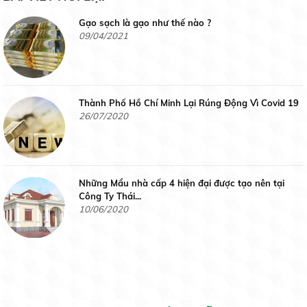
Liên hệ
Gạo sạch là gạo như thế nào ?
09/04/2021
Gạo Thơm Mỹ
Thành Phố Hồ Chí Minh Lại Rúng Động Vì Covid 19
Liên hệ
26/07/2020
Những Mẩu nhà cấp 4 hiện đại được tạo nên tại
Tấm Tài Nguyên
Công Ty Thái...
10/06/2020
Liên hệ
4 công thức phối đồ nhanh gọn cho các đấng mày
râu
30/05/2020
Tấm thơm Đài Loan