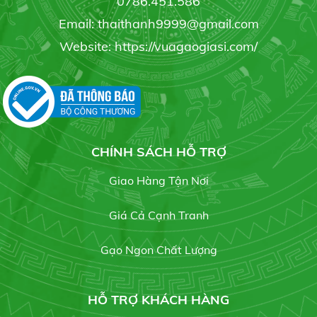
0786.451.586
19/07/2021
Gạo RI504
Email: thaithanh9999@gmail.com
Liên hệ
Website: https://vuagaogiasi.com/
Gạo sạch
17/07/2021
Gạo bụi sữa
Liên hệ
CHÍNH SÁCH HỖ TRỢ
Giao Hàng Tận Nơi
Giá Cả Cạnh Tranh
Gạo hột Bụi Đỏ
Gạo Ngon Chất Lượng
Liên hệ
HỖ TRỢ KHÁCH HÀNG