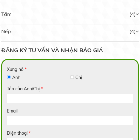
Tấm
(4)
Gạo Lài Miên
Nếp
(4)
14.000 đ/kg
ĐĂNG KÝ TƯ VẤN VÀ NHẬN BÁO GIÁ
Xưng hô
*
Anh
Chị
Gạo 2517
Liên hệ
Tên của Anh/Chị
*
Email
Gạo 64 Dứa
Điện thoại
*
Liên hệ
Trồng dưa lưới trong nhà: Hiệu quả bất ngời