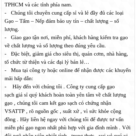
TPHCM và các tỉnh phía nam.
- Chúng tôi chuyên cung cấp sỉ và lẻ đầy đủ các loại
Gạo – Tấm – Nếp đảm bảo uy tín – chất lượng – số
lượng.
- Giao
gạo
tận nơi, miễn phí, khách hàng kiểm tra gạo
về chất lượng và số lượng theo đúng yêu cầu.
- Đặc biệt, giảm giá cho siêu thị, quán cơm, nhà hàng,
tổ chức từ thiện và các đại lý bán lẻ…
- Mua tại công ty hoặc online để nhận được các khuyến
mãi hấp dẫn:
- Hãy đến với chúng tôi . Công ty cung cấp gạo
sạch giá sỉ quý khách hoàn toàn yên tâm về chất lượng
gạo , chúng tôi cam kết gạo sạch có chứng nhận
VSATTP , rõ nguồn gốc , suất xứ , vì sức khỏe cộng
đồng . Hãy liên hệ ngay với chúng tôi để được tư vấn
miễn phí gạo ngon nhất phù hợp với gia đình mình . Với
đội ngũ nhân viên nhiệt tình , trung thực , vui vẻ quý vị