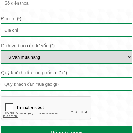
Gạo St25 Ông Cua Sóc Trăng
28.000 đ/kg
Địa chỉ (
*
)
Vừa xù ký hợp đồng, lại trúng thầu gạo dự trữ quốc
gia
19/05/2020
Dịch vụ bạn cần tư vấn (
*
)
GẠO ST24
Liên hệ
Lúa ốm yếu khi mang bầu do thời tiết hay canh tác
19/05/2020
Quý khách cần sản phẩm gì? (
*
)
Gạo St21
Giải pháp tối ưu phòng trừ bệnh cháy bìa lá
19/05/2020
Liên hệ
Trồng dưa lưới trong nhà: Hiệu quả bất ngời
19/05/2020
Đăng ký ngay