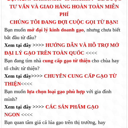
TƯ VẤN VÀ GIAO HÀNG HOÀN TOÀN MIỄN
PHÍ
CHÚNG TÔI ĐANG ĐỢI CUỘC GỌI TỪ BẠN!
Bạn muốn
mở đại lý kinh doanh gạo
, nhưng chưa biết
bắt đầu từ đâu?
Xem tại đây
>>>>
HƯỚNG DẪN VÀ HỖ TRỢ MỞ
ĐẠI LÝ GẠO TRÊN TOÀN QUỐC
<<<<
Bạn đang tìm nhà
cung cấp gạo từ thiện
cho chùa hay
tổ chức từ thiện?
Xem tại đây
>>>>
CHUYÊN CUNG CẤP GẠO TỪ
THIỆN
<<<<
Bạn muốn
lựa chọn loại gạo phù hợp
với gia đình
mình?
Xem tại đây
>>>>
CÁC SẢN PHẨM GẠO
NGON
<<<<
Bạn quan tâm giá cả lúa gạo trên thị trường, hay