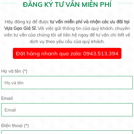
ĐĂNG KÝ TƯ VẤN MIỄN PHÍ
Liên hệ
Diễn biến lạ trên thị trường vàng, vàng 9999 đắt
Hãy đăng ký để được
tư vấn miễn phí và nhận các ưu đãi tại
hơn SJC
20/05/2020
Vựa Gạo Giá Sỉ.
Với việc gửi thông tin của quý khách, chuyên
viên tư vấn của chúng tôi sẽ liên hệ ngay để tư vấn chi tiết về
dịch vụ theo yêu cầu của quý khách.
Tấm Sa Mơ
Liên hệ
Cuối tuần, giá vàng lùi về dưới 42 triệu đồng/lượng
Đặt hàng nhanh qua zalo: 0943.513.394
20/05/2020
Họ và tên (
*
)
Thị trường vàng thế giới tắc đường vì đại dịch
Gạo tấm thơm
COVID-19
Liên hệ
20/05/2020
Email
Liên tục hút vốn, quy mô VFMVN Diamond ETF tăng
Điện thoại (
*
)
gấp 4 lần chỉ sau 1...
19/05/2020