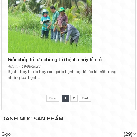
Nếp Ngỗng
Liên hệ
Giải pháp tối ưu phòng trừ bệnh cháy bìa lá
Admin - 19/05/2020
Bệnh cháy bìa lá hay còn gọi là bệnh bạc lá lúa là một trong
Nếp Bắc Hạt Cau
những loại bệnh...
Liên hệ
First
1
2
End
DANH MỤC SẢN PHẨM
Nếp Nhung
Liên hệ
Gạo
(29)