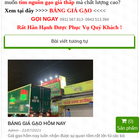
muốn
tìm nguồn gạo giá thấp
mà chất lượng cao?
Xem tại đây
>>>>
BẢNG GIÁ GẠO
<<<<
GỌI NGAY
0911.567.813- 0943.513.394
Rất Hân Hạnh Được Phục Vụ Quý Khách !
Bài viết tương tự
(
0
)
BẢNG GIÁ GẠO HÔM NAY
Sản phẩm
Admin - 21/07/2021
Giá gạo hôm nay luôn nhận được sự quan tâm rất lớn từ các bà