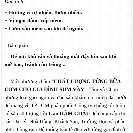
Đặc tính
+ Hương vị tự nhiên, thơm nhiều.
+ Vị ngọt đậm, xốp mềm.
+ Cơm vẫn mềm sau khi để nguội.
Bảo quản:
- Để nơi khô ráo và thoáng mát đậy kín sau khi
mở bao, tránh côn trùng ..
.
- Với phương châm "
CHẤT LƯỢNG TỪNG BỮA
CƠM CHO GIA ĐÌNH SUM VẦY
", Tìm và Chọn
những loại gạo ngon và đặc sản khắp mọi miền đất nước
để mang về TPHCM phân phối, Công ty chúng tôi luôn
có sẵn số lượng lớn
Gạo HÀM CHÂU
để cung cấp cho
các Đại lý, Nhà Hàng, Khách Sạn, Trường Học và phân
phối thông qua Hệ thống bán lẻ đến với từng gia đình ở