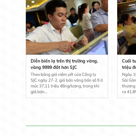
Diễn biến lạ trên thị trường vàng,
Cuối t
vàng 9999 đắt hơn SJC
triệu 
Theo bảng giá niêm yết của Công ty
Ngày 10
SJC ngày 27-2, giá bán vàng bốn số 9 ở
Sài Gòn
mức 37,11 triệu đồng/lượng, trong khi
thương 
giá bán...
ra 41,85