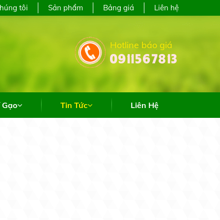
i Hiệp, Thành phố Hồ Chí Minh
chúng tôi
Sản phẩm
Bảng giá
Liên hệ
Hotline báo giá
0911567813
ung cấp sỉ & lẻ các loại gạo trên toàn quốc
í Gạo
Tin Tức
Liên Hệ