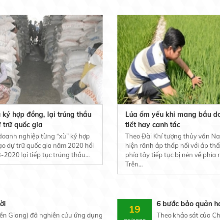
 ký hợp đồng, lại trúng thầu
Lúa ốm yếu khi mang bầu do
 trữ quốc gia
tiết hay canh tác
doanh nghiệp từng “xù” ký hợp
Theo Đài Khí tượng thủy văn N
o dự trữ quốc gia năm 2020 hồi
hiện rãnh áp thấp nối với áp th
-2020 lại tiếp tục trúng thầu...
phía tây tiếp tục bị nén về phía
Trên...
ời
6 bước bảo quản ho
19
Tiền Giang) đã nghiên cứu ứng dụng
Theo khảo sát của Chi