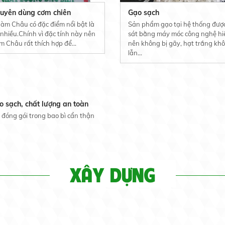
uyên dùng cơm chiên
Gạo sạch
àm Châu có đặc điểm nổi bật là
Sản phẩm gạo tại hệ thống đượ
 nhiều.Chính vì đặc tính này nên
sát bằng máy móc công nghệ hi
 Châu rất thích hợp để...
nên không bị gãy, hạt trắng khô
lẫn...
o sạch, chất lượng an toàn
 đóng gói trong bao bì cẩn thận
XÂY DỰNG