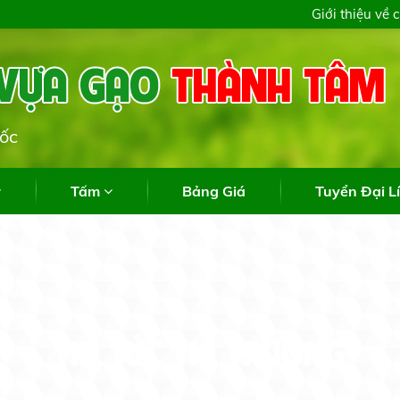
28/72 Hiệp Thành 51, Phường Tân Thớ
Giới thiệu về 
Chuyên c
Tấm
Bảng Giá
Tuyển Đại L
TIN TỨC THỊ TRƯỜNG