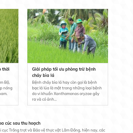
 thời
Giải pháp tối ưu phòng trừ bệnh
cháy bìa lá
am Bộ,
Bệnh cháy bìa lá hay còn gọi là bệnh
ấp nóng
bạc lá lúa là một trong những loại bệnh
 nam.
do vi khuẩn Xanthomonas oryzae gây
ra và có ảnh...
a cúc sau thu hoạch
 cục Trồng trọt và Bảo vệ thực vật Lâm Đồng, hiện nay, các