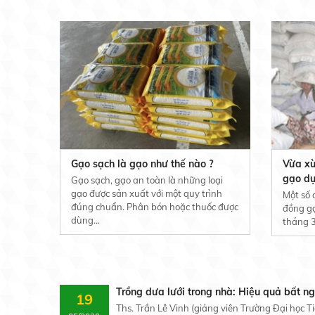
Gạo sạch là gạo như thế nào ?
Vừa xù
gạo dự
Gạo sạch, gạo an toàn là những loại
gạo được sản xuất với một quy trình
Một số 
đúng chuẩn. Phân bón hoặc thuốc được
đồng gạ
dùng...
tháng 3
Trồng dưa lưới trong nhà: Hiệu quả bất ng
19
Ths. Trần Lê Vinh (giảng viên Trường Đại học 