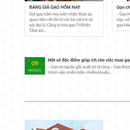
BẢNG GIÁ GẠO HÔM NAY
Gạo ch
Giá gạo hôm nay luôn nhận được sự
- Gạo H
quan tâm rất lớn từ các bà nội trợ và
xốp, nở
các đại lý. Công ty kho gạo THÀNH
gạo Hàm
TÂM xin...
Một số đặc điểm giúp ích cho việc mua gạ
09
– Gạo có nguồn gốc xuất xứ rõ ràng – Gạo được
04/2021
tránh việc nhiễm bẩn, nhiễm khuẩn...