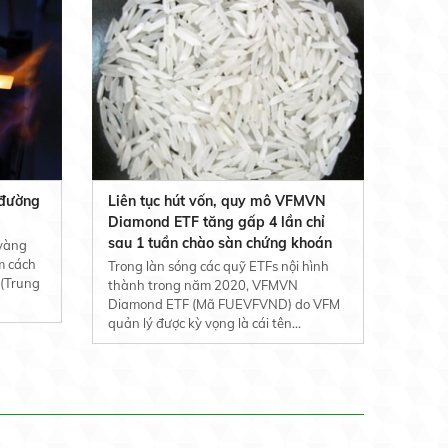
 đường
Liên tục hút vốn, quy mô VFMVN
Diamond ETF tăng gấp 4 lần chỉ
sau 1 tuần chào sàn chứng khoán
 vàng
m cách
Trong làn sóng các quỹ ETFs nội hình
 (Trung
thành trong năm 2020, VFMVN
Diamond ETF (Mã FUEVFVND) do VFM
quản lý được kỳ vọng là cái tên...