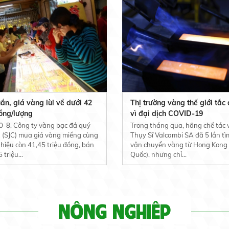
uần, giá vàng lùi về dưới 42
Thị trường vàng thế giới tắc
đồng/lượng
vì đại dịch COVID-19
-8, Công ty vàng bạc đá quý
Trong tháng qua, hãng chế tác
 (SJC) mua giá vàng miếng cùng
Thụy Sĩ Valcambi SA đã 5 lần tì
hiệu còn 41,45 triệu đồng, bán
vận chuyển vàng từ Hong Kong
 triệu...
Quốc), nhưng chỉ...
NÔNG NGHIÊP