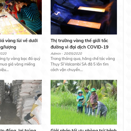
iá vàng lùi về dưới
Thị trường vàng thế giới tắc
ng/lượng
đường vì đại dịch COVID-19
2020
Admin - 20/05/2020
ông ty vàng bạc đá quý
Trong tháng qua, hãng chế tác vàng
 mua giá vàng miếng
Thụy Sĩ Valcambi SA đã 5 lần tìm
ệu...
cách vận chuyển...
ợp đồng, lại trúng
Giải pháp tối ưu phòng trừ bệnh