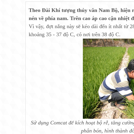
Theo Đài Khí tượng thủy văn Nam Bộ, hiện rã
nén về phía nam. Trên cao áp cao cận nhiệt 
Vì vậy, đợt nắng này sẽ kéo dài đến ít nhất từ 2
khoảng 35 - 37 độ C, có nơi trên 38 độ C.
Sử dụng Comcat để kích hoạt bộ rễ, tăng cường
phân bón, hình thành đò