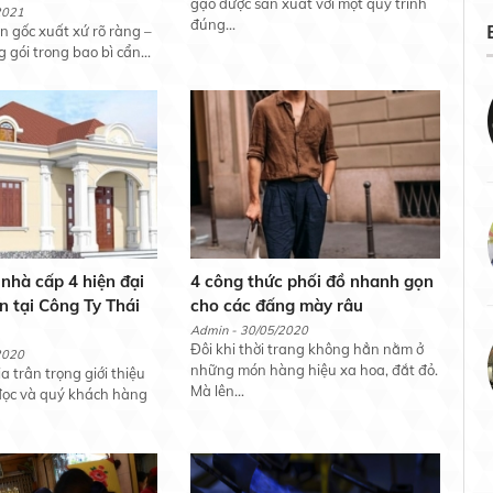
gạo được sản xuất với một quy trình
2021
đúng...
n gốc xuất xứ rõ ràng –
gói trong bao bì cẩn...
hà cấp 4 hiện đại
4 công thức phối đồ nhanh gọn
n tại Công Ty Thái
cho các đấng mày râu
Admin - 30/05/2020
Đôi khi thời trang không hẳn nằm ở
2020
những món hàng hiệu xa hoa, đắt đỏ.
 trân trọng giới thiệu
Mà lên...
đọc và quý khách hàng