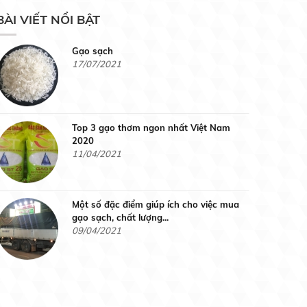
Gạo Hàm Châu Siêu Cũ
BÀI VIẾT NỔI BẬT
Liên hệ
Gạo sạch
17/07/2021
Gạo Nàng Hương Chợ Đào
Liên hệ
Top 3 gạo thơm ngon nhất Việt Nam
2020
11/04/2021
Gạo Nhật
Liên hệ
Một số đặc điểm giúp ích cho việc mua
gạo sạch, chất lượng...
09/04/2021
Gạo thơm Lài Miên
Gạo sạch là gạo như thế nào ?
Liên hệ
09/04/2021