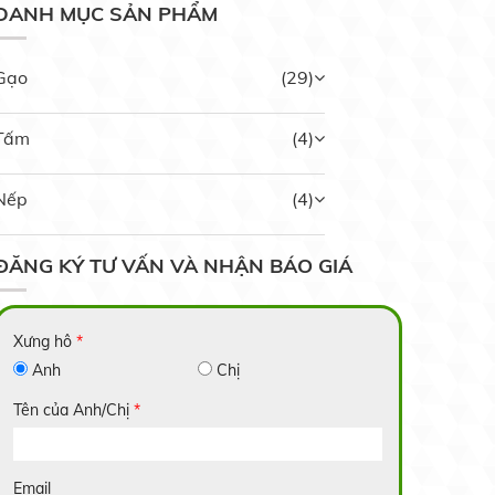
DANH MỤC SẢN PHẨM
Gạo
(29)
Tấm
(4)
Nếp
(4)
ĐĂNG KÝ TƯ VẤN VÀ NHẬN BÁO GIÁ
Nếp Ngỗng
Xưng hô
*
Liên hệ
Anh
Chị
Tên của Anh/Chị
*
Nếp Bắc Hạt Cau
Email
Liên hệ