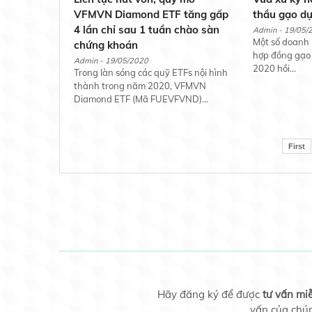
VFMVN Diamond ETF tăng gấp
thầu gạo dự
4 lần chỉ sau 1 tuần chào sàn
Admin - 19/05/
Một số doanh 
chứng khoán
hợp đồng gạo 
Admin - 19/05/2020
2020 hồi...
Trong làn sóng các quỹ ETFs nội hình
thành trong năm 2020, VFMVN
Diamond ETF (Mã FUEVFVND)...
First
Hãy đăng ký để được
tư vấn miễn
vấn của chú