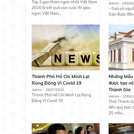
Top 3 gạo thơm ngon nhất Việt Nam
Admin - 09/04/
2020 là kết quả của cuộc thi gạo
– Gạo có nguồ
ngon Việt Nam...
Gạo được đóng 
Thành Phố Hồ Chí Minh Lại
Những Mẩu n
Rúng Động Vì Covid 19
được tạo nê
Thành Gia
Admin - 26/07/2020
Thành Phố Hồ Chí Minh Lại Rúng
Admin - 10/06/
Động Vì Covid 19
Thái Thành Gia
đến quý bạn 
25 mẫu...