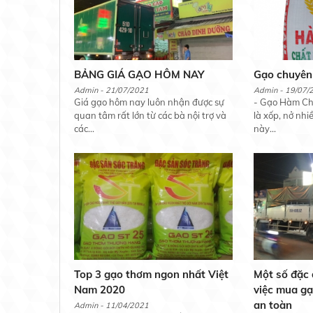
BẢNG GIÁ GẠO HÔM NAY
Gạo chuyên
Admin - 21/07/2021
Admin - 19/07/
Giá gạo hôm nay luôn nhận được sự
- Gạo Hàm Châ
quan tâm rất lớn từ các bà nội trợ và
là xốp, nở nhi
các...
này...
Top 3 gạo thơm ngon nhất Việt
Một số đặc 
Nam 2020
việc mua gạ
an toàn
Admin - 11/04/2021