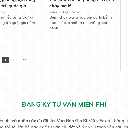
 trữ quốc gia
cháy bìa lá
2020
Admin - 19/05/2020
nghiệp từng “xù” ký
Bệnh cháy bìa lá hay còn gọi là bệnh
dự trữ quốc gia năm
bạc lá lúa là một trong những loại
bệnh...
1
2
End
ĐĂNG KÝ TƯ VẤN MIỄN PHÍ
 phí và nhận các ưu đãi tại Vựa Gạo Giá Sỉ.
Với việc gửi thông 
ng tôi sẽ liên hệ ngay để tư vấn chi tiết về dịch vụ theo yêu cầu 