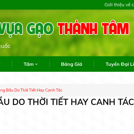
28/72 Hiệp Thành 51, Phường Tân Thới
Giới thiệu về 
Chuyên c
Tấm
Bảng Giá
Tuyển Đại L
ng Bầu Do Thời Tiết Hay Canh Tác
ẦU DO THỜI TIẾT HAY CANH TÁC