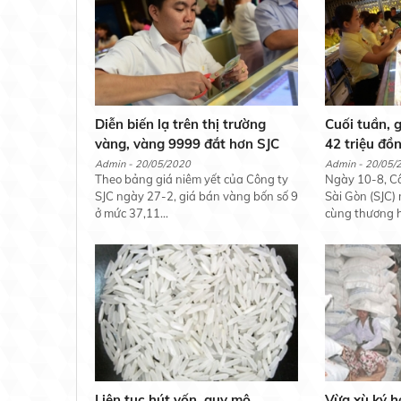
Diễn biến lạ trên thị trường
Cuối tuần, g
vàng, vàng 9999 đắt hơn SJC
42 triệu đồ
Admin - 20/05/2020
Admin - 20/05/
Theo bảng giá niêm yết của Công ty
Ngày 10-8, C
SJC ngày 27-2, giá bán vàng bốn số 9
Sài Gòn (SJC)
ở mức 37,11...
cùng thương hi
Liên tục hút vốn, quy mô
Vừa xù ký h