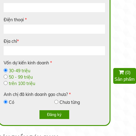
Điện thoại
*
Nếp Nhung
Liên hệ
Địa chỉ
*
Vốn dự kiến kinh doanh
*
30-49 triệu
(
0
)
Gạo Lài Miên
50 - 99 triệu
Sản phẩm
14.000 đ/kg
trên 100 triệu
Anh chị đã kinh doanh gạo chưa?
*
Có
Chưa từng
Gạo 2517
Đăng ký
Liên hệ
Trồng dưa lưới trong nhà: Hiệu quả bất
ngời