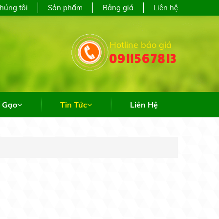
 Hiệp, Thành phố Hồ Chí Minh
chúng tôi
Sản phẩm
Bảng giá
Liên hệ
Hotline báo giá
0911567813
ung cấp sỉ & lẻ các loại gạo trên toàn quốc
í Gạo
Tin Tức
Liên Hệ