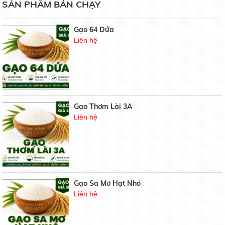
SẢN PHẨM BÁN CHẠY
19/05/2020
Gạo 64 Dứa
Liên hệ
6 bước bảo quản hoa cúc sau thu hoạch
19/05/2020
Gạo Thơm Lài 3A
3 phương pháp phục hồi cây caphe nhiểm sương
Liên hệ
muối
19/05/2020
BẢNG GIÁ GẠO HÔM NAY
21/07/2021
Gạo Sa Mơ Hạt Nhỏ
Liên hệ