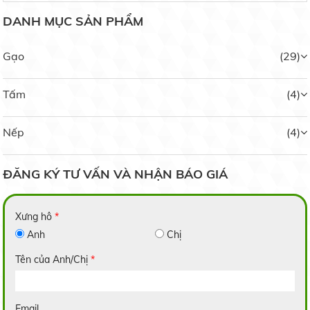
DANH MỤC SẢN PHẨM
Gạo
(29)
Tấm
(4)
Nếp Ngỗng
Nếp
(4)
Liên hệ
ĐĂNG KÝ TƯ VẤN VÀ NHẬN BÁO GIÁ
Xưng hô
*
Anh
Chị
Nếp Bắc Hạt Cau
Liên hệ
Tên của Anh/Chị
*
Email