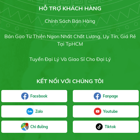
19/07/2021
HỖ TRỢ KHÁCH HÀNG
Chính Sách Bán Hàng
Gạo sạch
Bán Gạo Từ Thiện Ngon Nhất Chất Lượng, Uy Tín, Giá Rẻ
Gạo RI504
17/07/2021
Tại TpHCM
Liên hệ
Tuyển Đại Lý Và Giao Sỉ Cho Đại Lý
KẾT NỐI VỚI CHÚNG TÔI
Gạo bụi sữa
Liên hệ
Facebook
Fanpage
Zalo
Youtube
Chỉ đường
Tiktok
Gạo hột Bụi Đỏ