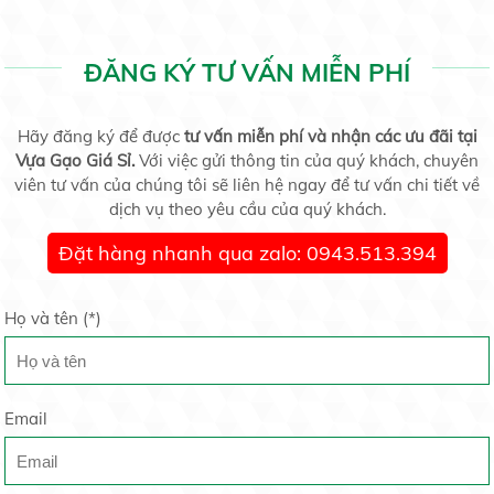
Gạo sạch là gạo như thế nào ?
09/04/2021
ĐĂNG KÝ TƯ VẤN MIỄN PHÍ
Gạo thơm Lài Miên
Liên hệ
Hãy đăng ký để được
tư vấn miễn phí và nhận các ưu đãi tại
Vựa Gạo Giá Sỉ.
Thành Phố Hồ Chí Minh Lại Rúng Động Vì Covid 19
Với việc gửi thông tin của quý khách, chuyên
26/07/2020
viên tư vấn của chúng tôi sẽ liên hệ ngay để tư vấn chi tiết về
dịch vụ theo yêu cầu của quý khách.
Đặt hàng nhanh qua zalo: 0943.513.394
Gạo Thơm Mỹ
Liên hệ
Những Mẩu nhà cấp 4 hiện đại được tạo nên tại
Công Ty Thái...
Họ và tên (
*
)
10/06/2020
Email
4 công thức phối đồ nhanh gọn cho các đấng mày
Tấm Tài Nguyên
râu
Liên hệ
30/05/2020