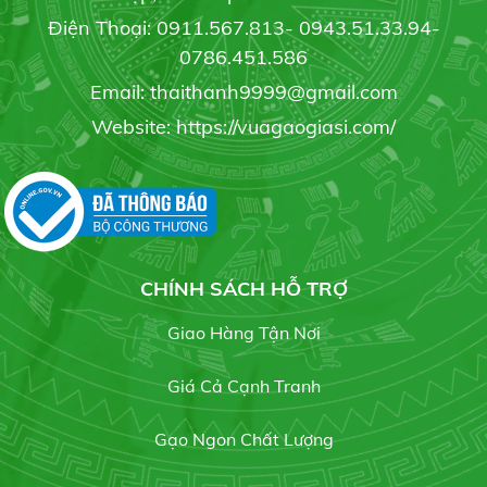
Điện Thoại: 0911.567.813- 0943.51.33.94-
0786.451.586
Email: thaithanh9999@gmail.com
6 bước bảo quản hoa cúc sau thu hoạch
19/05/2020
Website: https://vuagaogiasi.com/
Gạo Đài Thơm 8
20.000 đ/kg
3 phương pháp phục hồi cây caphe nhiểm sương
muối
19/05/2020
CHÍNH SÁCH HỖ TRỢ
Gạo OM 5451
Liên hệ
Giao Hàng Tận Nơi
BẢNG GIÁ GẠO HÔM NAY
21/07/2021
Giá Cả Cạnh Tranh
Gạo Ngon Chất Lượng
Gạo Hàm Châu củ
Gạo chuyên dùng cơm chiên
Liên hệ