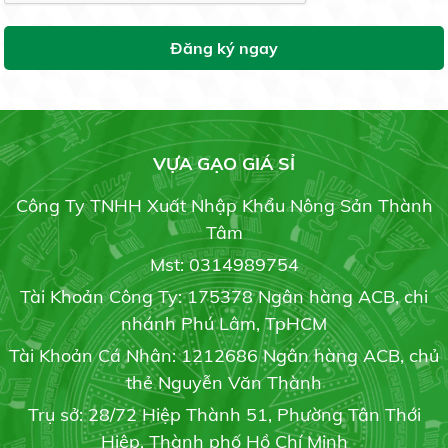
Đăng ký ngay
Vừa xù ký hợp đồng, lại trúng thầu gạo dự trữ quốc
gia
Gạo St25 Ông Cua Sóc Trăng
19/05/2020
28.000 đ/kg
VỰA GẠO GIÁ SỈ
Lúa ốm yếu khi mang bầu do thời tiết hay canh tác
Công Ty TNHH Xuất Nhập Khẩu Nông Sản Thành
19/05/2020
Tâm
GẠO ST24
Mst: 0314989754
Liên hệ
Tài Khoản Công Ty: 175378 Ngân hàng ACB, chi
Giải pháp tối ưu phòng trừ bệnh cháy bìa lá
19/05/2020
nhánh Phú Lâm, TpHCM
Tài Khoản Cá Nhân: 1212686 Ngân hàng ACB, chủ
thẻ Nguyễn Văn Thành
Gạo St21
Trụ sở: 28/72 Hiệp Thành 51, Phường Tân Thới
Trồng dưa lưới trong nhà: Hiệu quả bất ngời
Liên hệ
19/05/2020
Hiệp, Thành phố Hồ Chí Minh