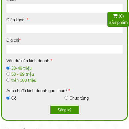
Nếp Nhung
(
0
)
Điện thoại
*
Liên hệ
Sản phẩm
Địa chỉ
*
Gạo Lài Miên
Vốn dự kiến kinh doanh
*
14.000 đ/kg
30-49 triệu
50 - 99 triệu
trên 100 triệu
Anh chị đã kinh doanh gạo chưa?
*
Có
Chưa từng
Gạo 2517
Liên hệ
Đăng ký
Trồng dưa lưới trong nhà: Hiệu quả bất ngời