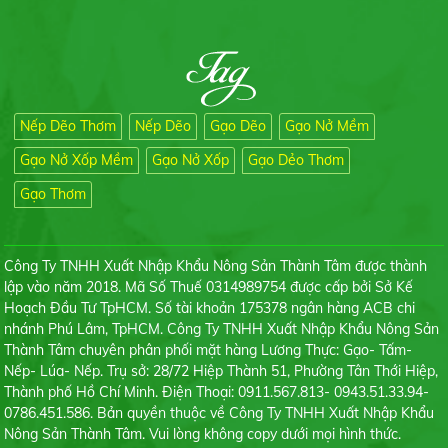
Liên hệ
Nếp Dẽo Thơm
Nếp Dẽo
Gạo Dẽo
Gạo Nở Mềm
Gạo Lài Sữa
Liên hệ
Gạo Nở Xốp Mềm
Gạo Nở Xốp
Gạo Dẻo Thơm
Gạo Thơm
Công Ty TNHH Xuất Nhập Khẩu Nông Sản Thành Tâm được thành
lập vào năm 2018. Mã Số Thuế 0314989754 được cấp bởi Sở Kế
Gạo Tài Nguyên Chợ Đào
Hoạch Đầu Tư TpHCM. Số tài khoản 175378 ngân hàng ACB chi
Liên hệ
nhánh Phú Lâm, TpHCM. Công Ty TNHH Xuất Nhập Khẩu Nông Sản
Thành Tâm chuyên phân phối mặt hàng Lương Thực: Gạo- Tấm-
Nếp- Lúa- Nếp. Trụ sở: 28/72 Hiệp Thành 51, Phường Tân Thới Hiệp,
Thành phố Hồ Chí Minh. Điện Thoại: 0911.567.813- 0943.51.33.94-
0786.451.586. Bản quyền thuộc về Công Ty TNHH Xuất Nhập Khẩu
Nông Sản Thành Tâm. Vui lòng không copy dưới mọi hình thức.
Tấm Tài Nguyên