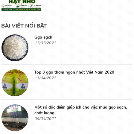
Gạo chuyên dùng cơm chiên
19/07/2021
Gạo Hàm Châu Siêu Cũ
BÀI VIẾT NỔI BẬT
Liên hệ
Gạo sạch
17/07/2021
Gạo Nàng Hương Chợ Đào
Top 3 gạo thơm ngon nhất Việt Nam 2020
Liên hệ
11/04/2021
Một số đặc điểm giúp ích cho việc mua gạo sạch,
Gạo Nhật
chất lượng...
09/04/2021
Liên hệ