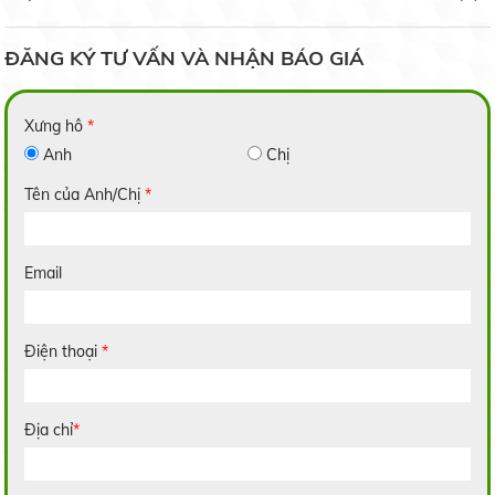
Liên hệ
ĐĂNG KÝ TƯ VẤN VÀ NHẬN BÁO GIÁ
Xưng hô
*
Anh
Chị
Nếp Bắc Hạt Cau
Liên hệ
Tên của Anh/Chị
*
Email
Nếp Nhung
Điện thoại
*
Liên hệ
Địa chỉ
*