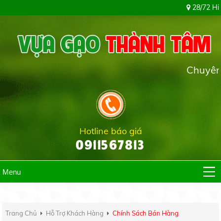
28/72 Hiệp Thành 5
Chuyên cung cấ
Hotline báo giá
0911567813
Menu
Trang Chủ
Hỗ Trợ Khách Hàng
Chính Sách Bán Hàng