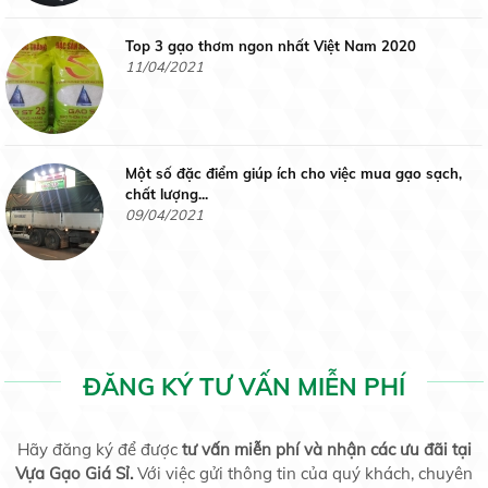
Gạo Nàng Hương Chợ Đào
Top 3 gạo thơm ngon nhất Việt Nam 2020
Liên hệ
11/04/2021
Một số đặc điểm giúp ích cho việc mua gạo sạch,
Gạo Nhật
chất lượng...
09/04/2021
Liên hệ
Gạo sạch là gạo như thế nào ?
09/04/2021
Gạo thơm Lài Miên
ĐĂNG KÝ TƯ VẤN MIỄN PHÍ
Liên hệ
Thành Phố Hồ Chí Minh Lại Rúng Động Vì Covid 19
Hãy đăng ký để được
tư vấn miễn phí và nhận các ưu đãi tại
26/07/2020
Vựa Gạo Giá Sỉ.
Với việc gửi thông tin của quý khách, chuyên