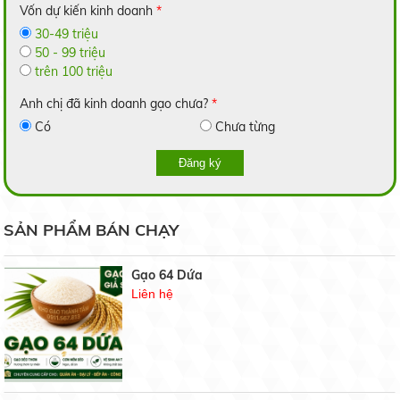
Gạo Lài Miên
Vốn dự kiến kinh doanh
*
14.000 đ/kg
30-49 triệu
50 - 99 triệu
trên 100 triệu
Anh chị đã kinh doanh gạo chưa?
*
Có
Chưa từng
Gạo 2517
Liên hệ
Đăng ký
Trồng dưa lưới trong nhà: Hiệu quả bất ngời
SẢN PHẨM BÁN CHẠY
19/05/2020
Gạo 64 Dứa
Liên hệ
6 bước bảo quản hoa cúc sau thu hoạch
19/05/2020