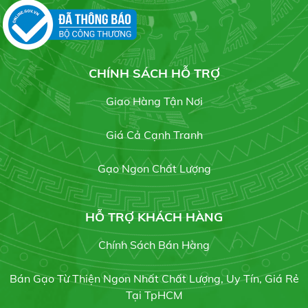
3 phương pháp phục hồi cây caphe nhiểm sương
muối
19/05/2020
Gạo OM 5451
Liên hệ
CHÍNH SÁCH HỖ TRỢ
BẢNG GIÁ GẠO HÔM NAY
21/07/2021
Giao Hàng Tận Nơi
Giá Cả Cạnh Tranh
Gạo Hàm Châu củ
Gạo chuyên dùng cơm chiên
Gạo Ngon Chất Lượng
Liên hệ
19/07/2021
HỖ TRỢ KHÁCH HÀNG
Chính Sách Bán Hàng
Gạo sạch
Gạo RI504
17/07/2021
Liên hệ
Bán Gạo Từ Thiện Ngon Nhất Chất Lượng, Uy Tín, Giá Rẻ
Tại TpHCM