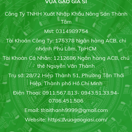
VỰA GẠO GIÁ SỈ
19/05/2020
Công Ty TNHH Xuất Nhập Khẩu Nông Sản Thành
GẠO ST24
Tâm
Liên hệ
Giải pháp tối ưu phòng trừ bệnh cháy bìa lá
Mst: 0314989754
19/05/2020
Tài Khoản Công Ty: 175378 Ngân hàng ACB, chi
nhánh Phú Lâm, TpHCM
Tài Khoản Cá Nhân: 1212686 Ngân hàng ACB, chủ
Gạo St21
Trồng dưa lưới trong nhà: Hiệu quả bất ngời
thẻ Nguyễn Văn Thành
Liên hệ
19/05/2020
Trụ sở: 28/72 Hiệp Thành 51, Phường Tân Thới
Hiệp, Thành phố Hồ Chí Minh
Điện Thoại: 0911.567.813- 0943.51.33.94-
6 bước bảo quản hoa cúc sau thu hoạch
0786.451.586
19/05/2020
Gạo Đài Thơm 8
Email: thaithanh9999@gmail.com
20.000 đ/kg
Website: https://vuagaogiasi.com/