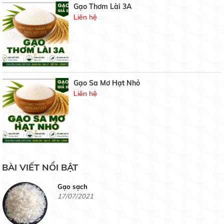
Gạo Thơm Lài 3A
3 phương pháp phục hồi cây caphe nhiểm sương
Liên hệ
muối
19/05/2020
BẢNG GIÁ GẠO HÔM NAY
21/07/2021
Gạo Sa Mơ Hạt Nhỏ
Liên hệ
Gạo chuyên dùng cơm chiên
19/07/2021
Gạo Hàm Châu Siêu Cũ
BÀI VIẾT NỔI BẬT
Liên hệ
Gạo sạch
17/07/2021