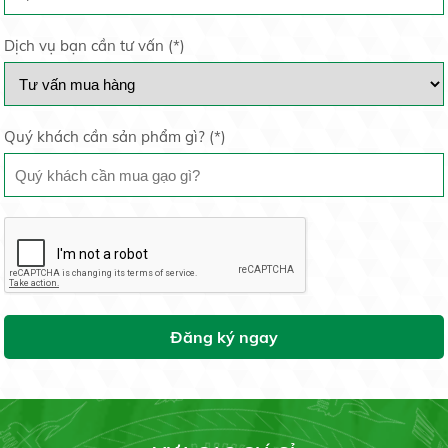
Dịch vụ bạn cần tư vấn (
*
)
Tấm Sa Mơ
Liên hệ
Thị trường vàng thế giới tắc đường vì đại dịch
COVID-19
20/05/2020
Quý khách cần sản phẩm gì? (
*
)
Gạo tấm thơm
Liên tục hút vốn, quy mô VFMVN Diamond ETF tăng
gấp 4 lần chỉ sau 1...
Liên hệ
19/05/2020
Vừa xù ký hợp đồng, lại trúng thầu gạo dự trữ quốc
gia
Đăng ký ngay
Gạo St25 Ông Cua Sóc Trăng
19/05/2020
28.000 đ/kg
Lúa ốm yếu khi mang bầu do thời tiết hay canh tác