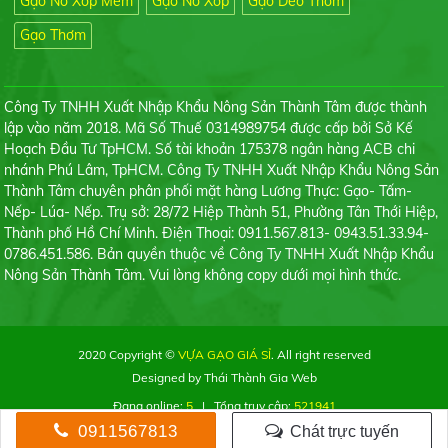
Gạo Nở Xốp Mềm
Gạo Nở Xốp
Gạo Dẻo Thơm
Gạo Thơm
Gạo Tài Nguyên Chợ Đào
Công Ty TNHH Xuất Nhập Khẩu Nông Sản Thành Tâm được thành
Liên hệ
lập vào năm 2018. Mã Số Thuế 0314989754 được cấp bởi Sở Kế
Hoạch Đầu Tư TpHCM. Số tài khoản 175378 ngân hàng ACB chi
nhánh Phú Lâm, TpHCM. Công Ty TNHH Xuất Nhập Khẩu Nông Sản
Thành Tâm chuyên phân phối mặt hàng Lương Thực: Gạo- Tấm-
Nếp- Lúa- Nếp. Trụ sở: 28/72 Hiệp Thành 51, Phường Tân Thới Hiệp,
Thành phố Hồ Chí Minh. Điện Thoại: 0911.567.813- 0943.51.33.94-
Tấm Tài Nguyên
0786.451.586. Bản quyền thuộc về Công Ty TNHH Xuất Nhập Khẩu
Liên hệ
Nông Sản Thành Tâm. Vui lòng không copy dưới mọi hình thức.
2020 Copyright ©
VỰA GẠO GIÁ SỈ
. All right reserved
Designed by
Thái Thành Gia Web
Gạo Sơ Ri
Đang online:
5
| Tổng truy cập:
521941
Liên hệ
❶ Tuyển Đại lý
❷ Bảng giá gạo
❸ Gạo từ thiện
0911567813
Chát trực tuyến