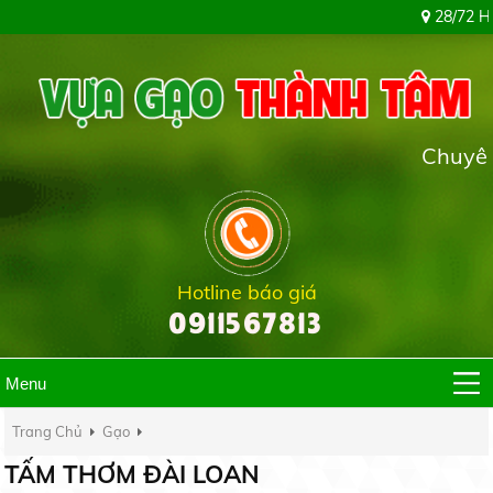
28/72 Hiệp Thàn
Chuyên cung 
Hotline báo giá
0911567813
Menu
Trang Chủ
Gạo
TẤM THƠM ĐÀI LOAN