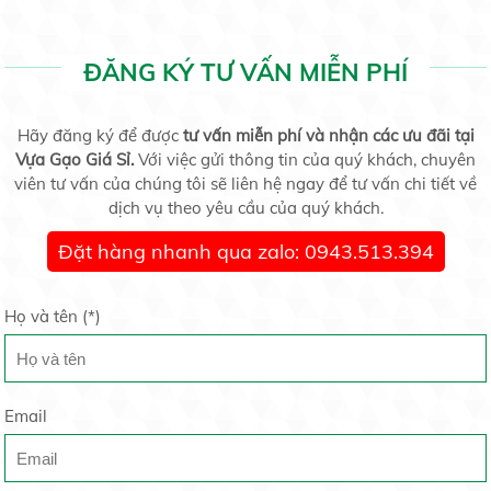
Gạo sạch là gạo như thế nào ?
09/04/2021
ĐĂNG KÝ TƯ VẤN MIỄN PHÍ
Gạo thơm Lài Miên
Liên hệ
Hãy đăng ký để được
tư vấn miễn phí và nhận các ưu đãi tại
Vựa Gạo Giá Sỉ.
Thành Phố Hồ Chí Minh Lại Rúng Động Vì Covid 19
Với việc gửi thông tin của quý khách, chuyên
26/07/2020
viên tư vấn của chúng tôi sẽ liên hệ ngay để tư vấn chi tiết về
dịch vụ theo yêu cầu của quý khách.
Đặt hàng nhanh qua zalo: 0943.513.394
Gạo Thơm Mỹ
Liên hệ
Những Mẩu nhà cấp 4 hiện đại được tạo nên tại
Công Ty Thái...
Họ và tên (
*
)
10/06/2020
Email
4 công thức phối đồ nhanh gọn cho các đấng mày
Tấm Tài Nguyên
râu
Liên hệ
30/05/2020