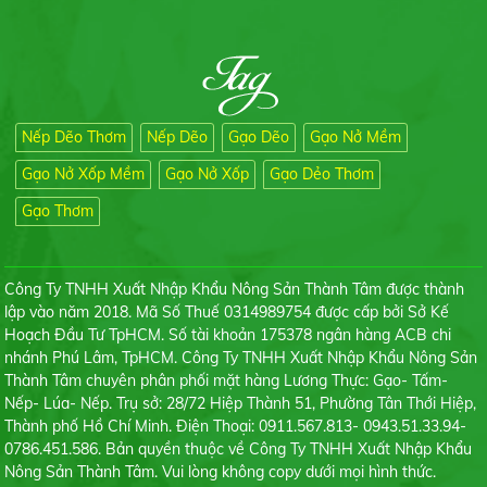
Liên hệ
Nếp Dẽo Thơm
Nếp Dẽo
Gạo Dẽo
Gạo Nở Mềm
Gạo Lài Sữa
Liên hệ
Gạo Nở Xốp Mềm
Gạo Nở Xốp
Gạo Dẻo Thơm
Gạo Thơm
Công Ty TNHH Xuất Nhập Khẩu Nông Sản Thành Tâm được thành
lập vào năm 2018. Mã Số Thuế 0314989754 được cấp bởi Sở Kế
Gạo Tài Nguyên Chợ Đào
Hoạch Đầu Tư TpHCM. Số tài khoản 175378 ngân hàng ACB chi
Liên hệ
nhánh Phú Lâm, TpHCM. Công Ty TNHH Xuất Nhập Khẩu Nông Sản
Thành Tâm chuyên phân phối mặt hàng Lương Thực: Gạo- Tấm-
Nếp- Lúa- Nếp. Trụ sở: 28/72 Hiệp Thành 51, Phường Tân Thới Hiệp,
Thành phố Hồ Chí Minh. Điện Thoại: 0911.567.813- 0943.51.33.94-
0786.451.586. Bản quyền thuộc về Công Ty TNHH Xuất Nhập Khẩu
Nông Sản Thành Tâm. Vui lòng không copy dưới mọi hình thức.
Tấm Tài Nguyên