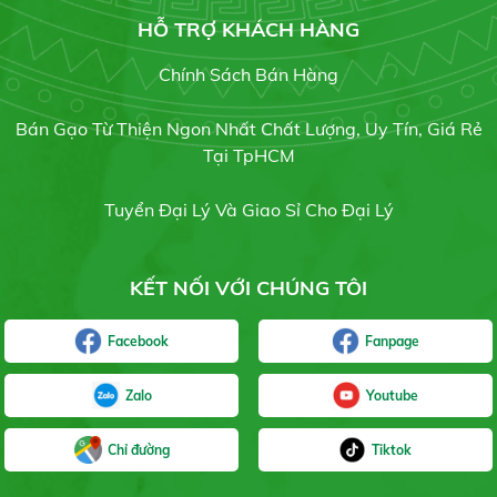
19/07/2021
HỖ TRỢ KHÁCH HÀNG
Chính Sách Bán Hàng
Gạo sạch
Bán Gạo Từ Thiện Ngon Nhất Chất Lượng, Uy Tín, Giá Rẻ
Gạo RI504
17/07/2021
Tại TpHCM
Liên hệ
Tuyển Đại Lý Và Giao Sỉ Cho Đại Lý
KẾT NỐI VỚI CHÚNG TÔI
Gạo bụi sữa
Liên hệ
Facebook
Fanpage
Zalo
Youtube
Chỉ đường
Tiktok
Gạo hột Bụi Đỏ