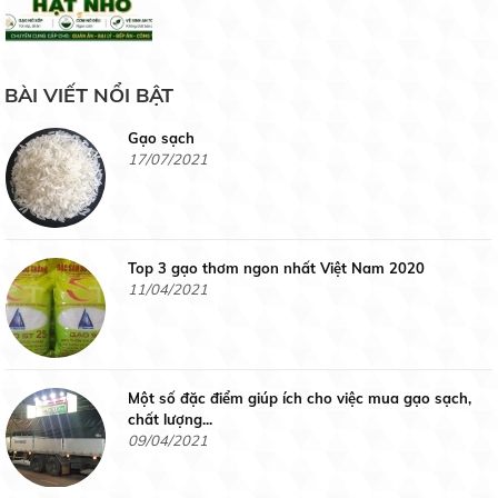
Gạo chuyên dùng cơm chiên
19/07/2021
Gạo Hàm Châu Siêu Cũ
BÀI VIẾT NỔI BẬT
Liên hệ
Gạo sạch
17/07/2021
Gạo Nàng Hương Chợ Đào
Top 3 gạo thơm ngon nhất Việt Nam 2020
Liên hệ
11/04/2021
Một số đặc điểm giúp ích cho việc mua gạo sạch,
Gạo Nhật
chất lượng...
09/04/2021
Liên hệ