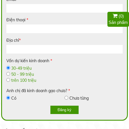
Nếp Nhung
(
0
)
Điện thoại
*
Liên hệ
Sản phẩm
Địa chỉ
*
Gạo Lài Miên
Vốn dự kiến kinh doanh
*
14.000 đ/kg
30-49 triệu
50 - 99 triệu
trên 100 triệu
Anh chị đã kinh doanh gạo chưa?
*
Có
Chưa từng
Gạo 2517
Liên hệ
Đăng ký
Trồng dưa lưới trong nhà: Hiệu quả bất ngời