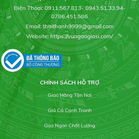
Điện Thoại: 0911.567.813- 0943.51.33.94-
0786.451.586
Email: thaithanh9999@gmail.com
6 bước bảo quản hoa cúc sau thu hoạch
19/05/2020
Website: https://vuagaogiasi.com/
Gạo Đài Thơm 8
20.000 đ/kg
3 phương pháp phục hồi cây caphe nhiểm sương
muối
19/05/2020
CHÍNH SÁCH HỖ TRỢ
Gạo OM 5451
Liên hệ
Giao Hàng Tận Nơi
BẢNG GIÁ GẠO HÔM NAY
21/07/2021
Giá Cả Cạnh Tranh
Gạo Ngon Chất Lượng
Gạo Hàm Châu củ
Gạo chuyên dùng cơm chiên
Liên hệ