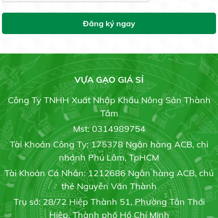
Đăng ký ngay
Vừa xù ký hợp đồng, lại trúng thầu gạo dự trữ quốc
gia
Gạo St25 Ông Cua Sóc Trăng
19/05/2020
28.000 đ/kg
VỰA GẠO GIÁ SỈ
Lúa ốm yếu khi mang bầu do thời tiết hay canh tác
Công Ty TNHH Xuất Nhập Khẩu Nông Sản Thành
19/05/2020
Tâm
GẠO ST24
Mst: 0314989754
Liên hệ
Tài Khoản Công Ty: 175378 Ngân hàng ACB, chi
Giải pháp tối ưu phòng trừ bệnh cháy bìa lá
19/05/2020
nhánh Phú Lâm, TpHCM
Tài Khoản Cá Nhân: 1212686 Ngân hàng ACB, chủ
thẻ Nguyễn Văn Thành
Gạo St21
Trụ sở: 28/72 Hiệp Thành 51, Phường Tân Thới
Trồng dưa lưới trong nhà: Hiệu quả bất ngời
Liên hệ
19/05/2020
Hiệp, Thành phố Hồ Chí Minh