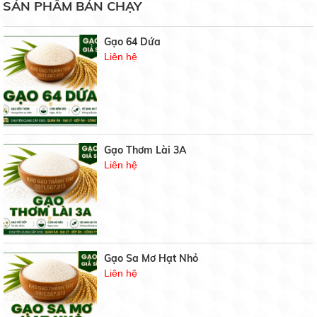
SẢN PHẨM BÁN CHẠY
19/05/2020
Gạo 64 Dứa
Liên hệ
6 bước bảo quản hoa cúc sau thu hoạch
19/05/2020
Gạo Thơm Lài 3A
3 phương pháp phục hồi cây caphe nhiểm sương
Liên hệ
muối
19/05/2020
BẢNG GIÁ GẠO HÔM NAY
21/07/2021
Gạo Sa Mơ Hạt Nhỏ
Liên hệ