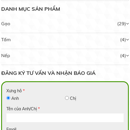
DANH MỤC SẢN PHẨM
Gạo
(29)
Tấm
(4)
Nếp Ngỗng
Nếp
(4)
Liên hệ
ĐĂNG KÝ TƯ VẤN VÀ NHẬN BÁO GIÁ
Xưng hô
*
Anh
Chị
Nếp Bắc Hạt Cau
Liên hệ
Tên của Anh/Chị
*
Email