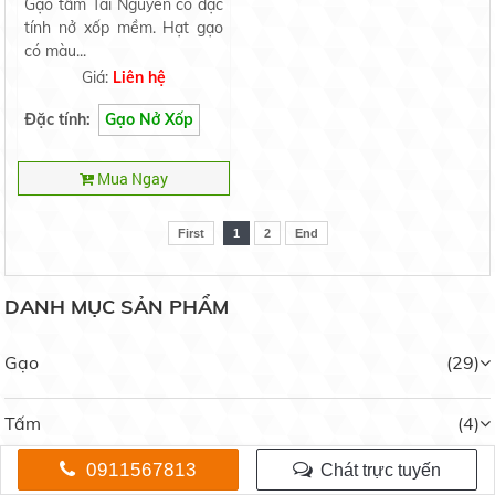
Gạo tấm Tài Nguyên có đặc
tính nở xốp mềm. Hạt gạo
có màu...
Giá:
Liên hệ
Đặc tính:
Gạo Nở Xốp
Gạo Lài Miên
14.000 đ/kg
Mua Ngay
First
1
2
End
DANH MỤC SẢN PHẨM
Gạo 2517
Liên hệ
Gạo
(29)
Tấm
(4)
0911567813
Chát trực tuyến
Gạo 64 Dứa
Nếp
(4)