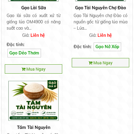
Gạo Lài Sữa
Gạo Tài Nguyên Chợ Đào
Gạo lài sữa có xuất xứ từ
Gạo Tài Nguyên chợ Đào có
giống lúa OM4900 có năng
nguồn gốc từ giống lúa mùa
suất cao và...
– Lúa...
Giá:
Liên hệ
Giá:
Liên hệ
Nếp Ngỗng
Liên hệ
Đặc tính:
Đặc tính:
Gạo Nở Xốp
Gạo Dẻo Thơm
Mua Ngay
Mua Ngay
Nếp Bắc Hạt Cau
Liên hệ
Nếp Nhung
Tấm Tài Nguyên
Liên hệ