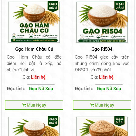
Gạo Hàm Châu Củ
Gạo RI504
Gạo Hàm Châu có đặc
Gạo RI504 gieo cấy trên
điểm nổi bật là xốp, nở
những cánh đồng khu vực
nhiều.Chính vì...
ĐBSCL và đã phát...
Giá:
Liên hệ
Giá:
Liên hệ
Đặc tính:
Gạo Nở Xốp
Đặc tính:
Gạo Nở Xốp
Mua Ngay
Mua Ngay