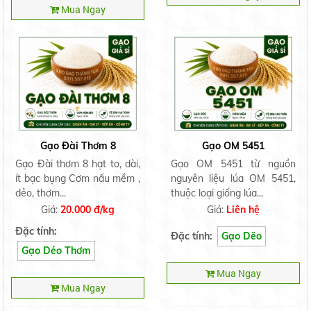
Mua Ngay
Gạo Đài Thơm 8
Gạo OM 5451
Gạo Đài thơm 8 hạt to, dài,
Gạo OM 5451 từ nguồn
ít bạc bụng Cơm nấu mềm ,
nguyên liệu lúa OM 5451,
dẻo, thơm...
thuộc loại giống lúa...
Giá:
20.000 đ/kg
Giá:
Liên hệ
Đặc tính:
Đặc tính:
Gạo Dẽo
Gạo Dẻo Thơm
Mua Ngay
Mua Ngay