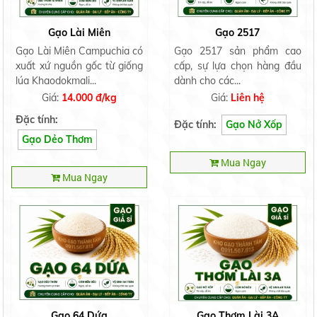
Gạo Lài Miên
Gạo 2517
Gạo Lài Miên Campuchia có
Gạo 2517 sản phẩm cao
xuất xứ nguồn gốc từ giống
cấp, sự lựa chọn hàng đầu
lúa Khaodokmali...
dành cho các...
Giá:
14.000 đ/kg
Giá:
Liên hệ
Đặc tính:
Đặc tính:
Gạo Nở Xốp
Gạo Dẻo Thơm
Mua Ngay
Mua Ngay
Gạo 64 Dứa
Gạo Thơm Lài 3A