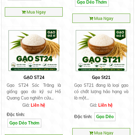
Gạo Dẻo Thơm
Mua Ngay
Mua Ngay
GẠO ST24
Gạo St21
Gạo ST24 Sóc Trăng là
Gạo ST21 đang là loại gạo
giống gạo do kỹ sư Hồ
có chất lượng hảo hạng và
Quang Cua nghiên cứu...
là một...
Giá:
Liên hệ
Giá:
Liên hệ
Đặc tính:
Đặc tính:
Gạo Dẽo
Gạo Dẻo Thơm
Mua Ngay