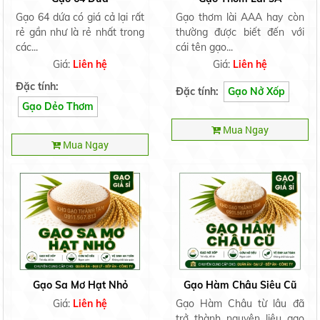
Gạo 64 dứa có giá cả lại rất
Gạo thơm lài AAA hay còn
rẻ gần như là rẻ nhất trong
thường được biết đến với
các...
cái tên gạo...
Giá:
Liên hệ
Giá:
Liên hệ
Đặc tính:
Đặc tính:
Gạo Nở Xốp
Gạo Dẻo Thơm
Mua Ngay
Mua Ngay
Gạo Sa Mơ Hạt Nhỏ
Gạo Hàm Châu Siêu Cũ
Giá:
Liên hệ
Gạo Hàm Châu từ lâu đã
trở thành nguyên liệu gạo