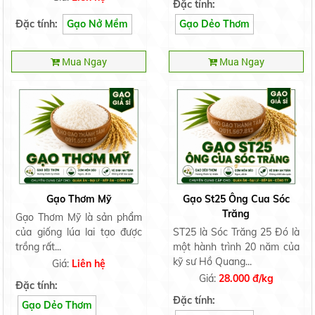
Đặc tính:
Đặc tính:
Gạo Nở Mềm
Gạo Dẻo Thơm
Mua Ngay
Mua Ngay
Gạo Thơm Mỹ
Gạo St25 Ông Cua Sóc
Trăng
Gạo Thơm Mỹ là sản phẩm
của giống lúa lai tạo được
ST25 là Sóc Trăng 25 Đó là
trồng rất...
một hành trình 20 năm của
kỹ sư Hồ Quang...
Giá:
Liên hệ
Giá:
28.000 đ/kg
Đặc tính:
Đặc tính:
Gạo Dẻo Thơm