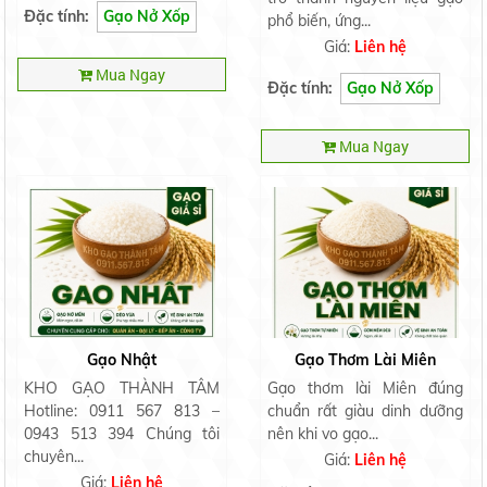
Đặc tính:
Gạo Nở Xốp
phổ biến, ứng...
Giá:
Liên hệ
Mua Ngay
Đặc tính:
Gạo Nở Xốp
Mua Ngay
Gạo Nhật
Gạo Thơm Lài Miên
KHO GẠO THÀNH TÂM
Gạo thơm lài Miên đúng
Hotline: 0911 567 813 –
chuẩn rất giàu dinh dưỡng
0943 513 394 Chúng tôi
nên khi vo gạo...
chuyên...
Giá:
Liên hệ
Giá:
Liên hệ