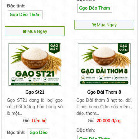
Đặc tính:
Gạo Dẻo Thơm
Gạo Dẻo Thơm
Mua Ngay
Mua Ngay
Gạo St21
Gạo Đài Thơm 8
Gạo ST21 đang là loại gạo
Gạo Đài thơm 8 hạt to, dài,
có chất lượng hảo hạng và
ít bạc bụng Cơm nấu mềm ,
là một...
dẻo, thơm...
Giá:
Liên hệ
Giá:
20.000 đ/kg
Đặc tính:
Đặc tính:
Gạo Dẽo
Gạo Dẻo Thơm