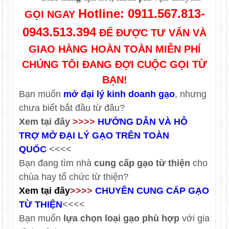
Hotline: 0911.567.813-
GỌI NGAY
0943.513.394
ĐỂ ĐƯỢC TƯ VẤN VÀ
GIAO HÀNG HOÀN TOÀN MIỄN PHÍ
CHÚNG TÔI ĐANG ĐỢI CUỘC GỌI TỪ
BẠN!
Bạn muốn
mở đại lý kinh doanh gạo
, nhưng
chưa biết bắt đầu từ đâu?
Xem tại đây
>>>>
HƯỚNG DẪN VÀ HỖ
TRỢ MỞ ĐẠI LÝ GẠO TRÊN TOÀN
QUỐC
<<<<
Bạn đang tìm nhà
cung cấp gạo từ thiện
cho
chùa hay tổ chức từ thiện?
Xem tại đây
>>>>
CHUYÊN CUNG CẤP GẠO
TỪ THIỆN
<<<<
Bạn muốn
lựa chọn loại gạo phù hợp
với gia