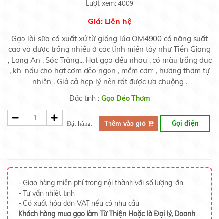
Lượt xem:
4009
Giá: Liên hệ
Gạo lài sữa có xuất xứ từ giống lúa OM4900 có năng suất
cao và được trồng nhiều ở các tỉnh miền tây như Tiền Giang
, Long An , Sóc Trăng... Hạt gạo đều nhau , có màu trắng đục
, khi nấu cho hạt cơm dẻo ngon , mềm cơm , hương thơm tự
nhiên . Giá cả hợp lý nên rất được ưa chuộng .
Đặc tính :
Gạo Dẻo Thơm
Gọi điện
Đặt hàng:
Thêm vào giỏ
- Giao hàng miễn phí trong nội thành với số lượng lớn
- Tư vấn nhiệt tình
- Có xuất hóa đơn VAT nếu có nhu cầu
Khách hàng mua gạo làm Từ Thiện Hoặc là Đại lý, Doanh