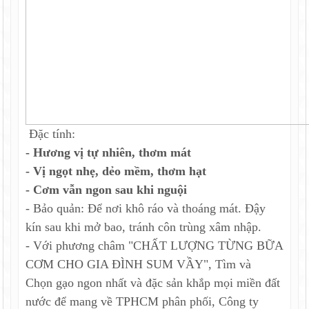
Đặc tính:
- Hương vị tự nhiên, thơm mát
- Vị ngọt nhẹ, dẻo mềm, thơm hạt
- Cơm vẫn ngon sau khi nguội
- Bảo quản: Để nơi khô ráo và thoáng mát. Đậy
kín sau khi mở bao, tránh côn trùng xâm nhập.
- Với phương châm "CHẤT LƯỢNG TỪNG BỮA
CƠM CHO GIA ĐÌNH SUM VẦY", Tìm và
Chọn gạo ngon nhất và đặc sản khắp mọi miền đất
nước để mang về TPHCM phân phối, Công ty