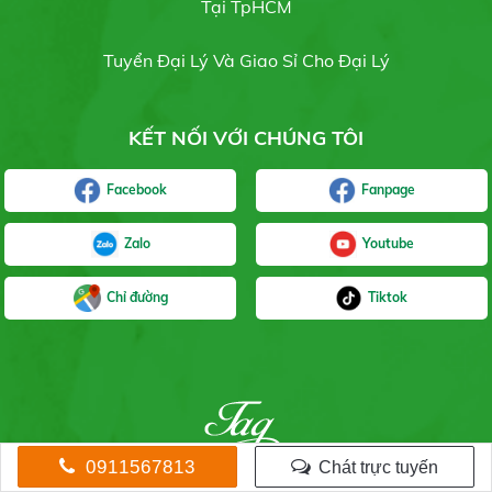
Tại TpHCM
Liên hệ
Tuyển Đại Lý Và Giao Sỉ Cho Đại Lý
KẾT NỐI VỚI CHÚNG TÔI
Gạo Sơ Ri
Liên hệ
Facebook
Fanpage
Zalo
Youtube
Chỉ đường
Tiktok
Gạo Hương Lài
Liên hệ
0911567813
Chát trực tuyến
Nếp Dẽo Thơm
Nếp Dẽo
Gạo Dẽo
Gạo Nở Mềm