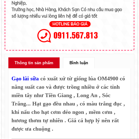
Nghiệp,
Trường học, Nhà Hàng, Khách Sạn Có nhu cầu mua gạo
số lượng nhiều vui lòng liên hệ để có giá tốt
Thông tin sản phẩm
Bình luận
Gạo lài sữa
có xuất xứ từ giống lúa OM4900 có
năng suất cao và được trồng nhiều ở các tỉnh
miền tây như Tiền Giang , Long An , Sóc
Trăng... Hạt gạo đều nhau , có màu trắng đục ,
khi nấu cho hạt cơm dẻo ngon , mềm cơm ,
hương thơm tự nhiên . Giá cả hợp lý nên rất
được ưa chuộng .