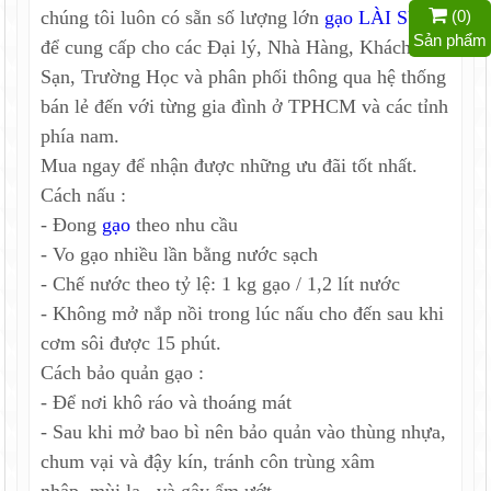
(
0
)
chúng tôi luôn có sẵn số lượng lớn
gạo LÀI SỮA
Sản phẩm
để cung cấp cho các Đại lý, Nhà Hàng, Khách
Sạn, Trường Học và phân phối thông qua hệ thống
bán lẻ đến với từng gia đình ở TPHCM và các tỉnh
phía nam.
Mua ngay để nhận được những ưu đãi tốt nhất.
Cách nấu :
- Đong
gạo
theo nhu cầu
- Vo gạo nhiều lần bằng nước sạch
- Chế nước theo tỷ lệ: 1 kg gạo / 1,2 lít nước
- Không mở nắp nồi trong lúc nấu cho đến sau khi
cơm sôi được 15 phút.
Cách bảo quản gạo :
- Để nơi khô ráo và thoáng mát
- Sau khi mở bao bì nên bảo quản vào thùng nhựa,
chum vại và đậy kín, tránh côn trùng xâm