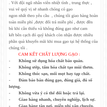
. Với đội ngũ nhân viên nhiệt tình , trung thực ,
vui vẻ quý vị sẽ nhanh chóng có gạo
ngon nhất theo yêu cầu , chúng tôi giao hàng hoàn
toàn miễn phí ,được đổi trả miễn phí , được đền
bù khi cân thiếu và không đúng gạo như cam
kết bên cạch đó quý khách còn nhận được nhiều
phần quà khuyến mãi khi mua gạo tại hệ thống của
chúng tôi .
CAM KẾT CHẤT LƯỢNG GẠO :
-
Không sử dụng hóa chất bảo quản.
- Không ướp, tẩm hóa chất tạo mùi thơm.
- Không thóc sạn, mối mọt hay tạp chất.
- Đảm bảo bán đúng gạo, đúng giá, đủ số
lượng.
- Không vừa ý có thể đổi hoặc trả lại.
- Giao hàng nhanh, chuyên nghiệp, lịch sự.
- Giao hàng tận nơi, miễn phí vận chuyển.