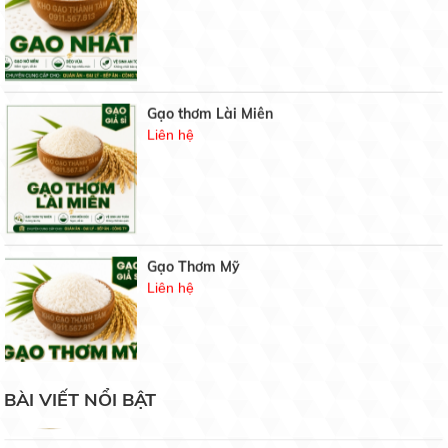
Gạo thơm Lài Miên
Một số đặc điểm giúp ích cho việc mua gạo sạch,
Liên hệ
chất lượng...
09/04/2021
Gạo sạch là gạo như thế nào ?
09/04/2021
Gạo Thơm Mỹ
Liên hệ
Thành Phố Hồ Chí Minh Lại Rúng Động Vì Covid 19
26/07/2020
Tấm Tài Nguyên
BÀI VIẾT NỔI BẬT
Liên hệ
Những Mẩu nhà cấp 4 hiện đại được tạo nên tại