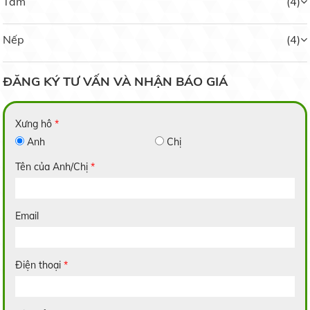
Tấm
(4)
Gạo 64 Dứa
Nếp
(4)
Liên hệ
ĐĂNG KÝ TƯ VẤN VÀ NHẬN BÁO GIÁ
Trồng dưa lưới trong nhà: Hiệu quả bất ngời
Xưng hô
*
19/05/2020
Anh
Chị
Gạo Thơm Lài 3A
Liên hệ
Tên của Anh/Chị
*
6 bước bảo quản hoa cúc sau thu hoạch
19/05/2020
Email
Gạo Sa Mơ Hạt Nhỏ
Điện thoại
*
Liên hệ
3 phương pháp phục hồi cây caphe nhiểm sương
muối
19/05/2020