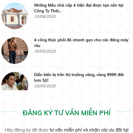
Công Ty Thái...
10/06/2020
Tấm thơm Đài Loan
4 công thức phối đồ nhanh gọn cho các đấng mày
Liên hệ
râu
30/05/2020
Diễn biến lạ trên thị trường vàng, vàng 9999 đắt
Tấm Sa Mơ
hơn SJC
20/05/2020
Liên hệ
Cuối tuần, giá vàng lùi về dưới 42 triệu đồng/lượng
20/05/2020
ĐĂNG KÝ TƯ VẤN MIỄN PHÍ
Gạo tấm thơm
Liên hệ
Hãy đăng ký để được
tư vấn miễn phí và nhận các ưu đãi tại