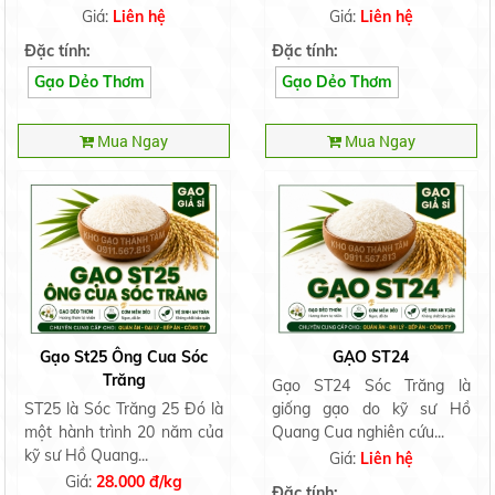
Giá:
Liên hệ
Giá:
Liên hệ
Đặc tính:
Đặc tính:
Gạo Dẻo Thơm
Gạo Dẻo Thơm
Mua Ngay
Mua Ngay
Gạo St25 Ông Cua Sóc
GẠO ST24
Trăng
Gạo ST24 Sóc Trăng là
ST25 là Sóc Trăng 25 Đó là
giống gạo do kỹ sư Hồ
một hành trình 20 năm của
Quang Cua nghiên cứu...
kỹ sư Hồ Quang...
Giá:
Liên hệ
Giá:
28.000 đ/kg
Đặc tính: