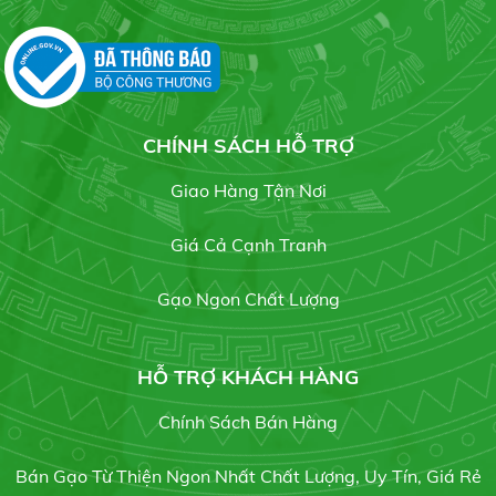
Liên hệ
CHÍNH SÁCH HỖ TRỢ
Gạo Lài Sữa
Liên hệ
Giao Hàng Tận Nơi
Giá Cả Cạnh Tranh
Gạo Ngon Chất Lượng
Gạo Tài Nguyên Chợ Đào
Liên hệ
HỖ TRỢ KHÁCH HÀNG
Chính Sách Bán Hàng
Bán Gạo Từ Thiện Ngon Nhất Chất Lượng, Uy Tín, Giá Rẻ
Tấm Tài Nguyên