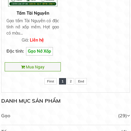
Nếp Nhung
Tấm Tài Nguyên
Liên hệ
Gạo tấm Tài Nguyên có đặc
tính nở xốp mềm. Hạt gạo
có màu...
Giá:
Liên hệ
Đặc tính:
Gạo Nở Xốp
Gạo Lài Miên
14.000 đ/kg
Mua Ngay
First
1
2
End
DANH MỤC SẢN PHẨM
Gạo 2517
Liên hệ
Gạo
(29)