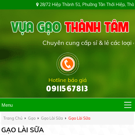
8/72 Hiệp Thành 51, Phường Tân Thới Hiệp, Thành phố Hồ Chí Minh
Chuyên cung cấp sỉ & lẻ các loại gạo trên toàn 
Hotline báo giá
0911567813
Menu
Trang Chủ
Gạo
Gạo Lài Sữa
Gạo Lài Sữa
GẠO LÀI SỮA