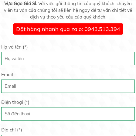
Vựa Gạo Giá Sỉ.
Thị trường vàng thế giới tắc đường vì đại dịch
Với việc gửi thông tin của quý khách, chuyên
COVID-19
viên tư vấn của chúng tôi sẽ liên hệ ngay để tư vấn chi tiết về
20/05/2020
dịch vụ theo yêu cầu của quý khách.
Đặt hàng nhanh qua zalo: 0943.513.394
Gạo St25 Ông Cua Sóc Trăng
28.000 đ/kg
Liên tục hút vốn, quy mô VFMVN Diamond ETF tăng
gấp 4 lần chỉ sau 1...
Họ và tên (
*
)
19/05/2020
Email
Vừa xù ký hợp đồng, lại trúng thầu gạo dự trữ quốc
GẠO ST24
gia
Liên hệ
19/05/2020
Điện thoại (
*
)
Lúa ốm yếu khi mang bầu do thời tiết hay canh tác
19/05/2020
Gạo St21
Địa chỉ (
*
)
Liên hệ