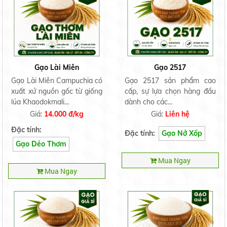
Gạo Lài Miên
Gạo 2517
Gạo Lài Miên Campuchia có
Gạo 2517 sản phẩm cao
xuất xứ nguồn gốc từ giống
cấp, sự lựa chọn hàng đầu
lúa Khaodokmali...
dành cho các...
Giá:
14.000 đ/kg
Giá:
Liên hệ
Đặc tính:
Đặc tính:
Gạo Nở Xốp
Gạo Dẻo Thơm
Mua Ngay
Mua Ngay