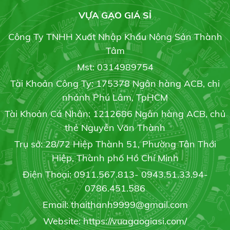
VỰA GẠO GIÁ SỈ
BẢNG GIÁ GẠO HÔM NAY
Công Ty TNHH Xuất Nhập Khẩu Nông Sản Thành
21/07/2021
Tâm
Gạo RI504
Mst: 0314989754
Liên hệ
Tài Khoản Công Ty: 175378 Ngân hàng ACB, chi
Gạo chuyên dùng cơm chiên
19/07/2021
nhánh Phú Lâm, TpHCM
Tài Khoản Cá Nhân: 1212686 Ngân hàng ACB, chủ
thẻ Nguyễn Văn Thành
Gạo bụi sữa
Trụ sở: 28/72 Hiệp Thành 51, Phường Tân Thới
Gạo sạch
Liên hệ
17/07/2021
Hiệp, Thành phố Hồ Chí Minh
Điện Thoại: 0911.567.813- 0943.51.33.94-
0786.451.586
Email: thaithanh9999@gmail.com
Website: https://vuagaogiasi.com/
Gạo hột Bụi Đỏ