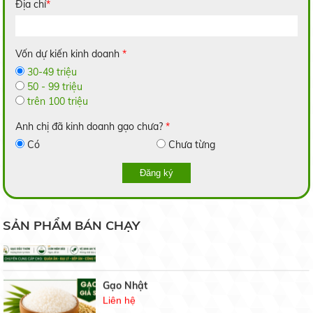
Địa chỉ
*
Gạo Hàm Châu Siêu Cũ
BẢNG GIÁ GẠO HÔM NAY
Vốn dự kiến kinh doanh
*
21/07/2021
Liên hệ
30-49 triệu
50 - 99 triệu
trên 100 triệu
Anh chị đã kinh doanh gạo chưa?
*
Gạo chuyên dùng cơm chiên
19/07/2021
Có
Chưa từng
Gạo Nàng Hương Chợ Đào
Liên hệ
Đăng ký
Gạo sạch
SẢN PHẨM BÁN CHẠY
17/07/2021
Gạo Nhật
Liên hệ
Top 3 gạo thơm ngon nhất Việt Nam 2020
11/04/2021