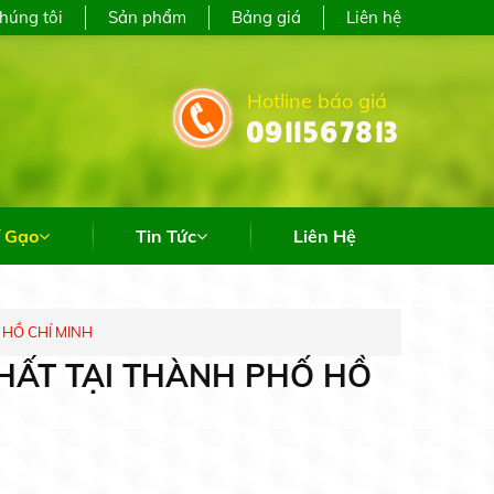
chúng tôi
Sản phẩm
Bảng giá
Liên hệ
Hotline báo giá
0911567813
uyên cung cấp sỉ & lẻ các loại gạo trên toàn quố
í Gạo
Tin Tức
Liên Hệ
 HỒ CHÍ MINH
NHẤT TẠI THÀNH PHỐ HỒ