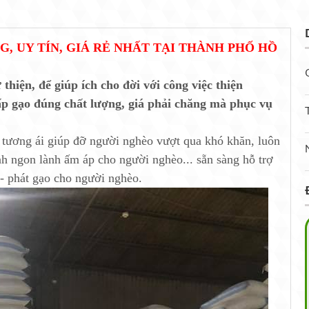
, UY TÍN, GIÁ RẺ NHẤT TẠI THÀNH PHỐ HỒ
hiện, để giúp ích cho đời với công việc thiện
ấp gạo đúng chất lượng, giá phải chăng mà phục vụ
n tương ái giúp đỡ người nghèo vượt qua khó khăn, luôn
 ngon lành ấm áp cho người nghèo... sẵn sàng hỗ trợ
- phát gạo cho người nghèo.