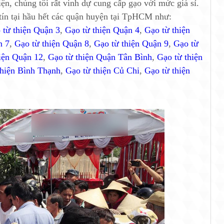
iện, chúng tôi rất vinh dự cung cấp gạo với mức giá sỉ.
y tín tại hầu hết các quận huyện tại TpHCM như:
 từ thiện Quận 3
,
Gạo từ thiện Quận 4
,
Gạo từ thiện
n 7
,
Gạo từ thiện Quận 8
,
Gạo từ thiện Quận 9
,
Gạo từ
iện Quận 12
,
Gạo từ thiện Quận Tân Bình
,
Gạo từ thiện
thiện Bình Thạnh
,
Gạo từ thiện Củ Chi
,
Gạo từ thiện