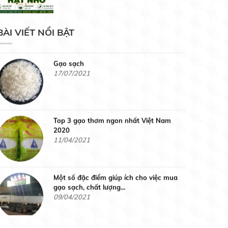
19/07/2021
Gạo Hàm Châu Siêu Cũ
BÀI VIẾT NỔI BẬT
Liên hệ
Gạo sạch
17/07/2021
Gạo Nàng Hương Chợ Đào
Liên hệ
Top 3 gạo thơm ngon nhất Việt Nam
2020
11/04/2021
Gạo Nhật
Liên hệ
Một số đặc điểm giúp ích cho việc mua
gạo sạch, chất lượng...
09/04/2021
Gạo thơm Lài Miên
Gạo sạch là gạo như thế nào ?