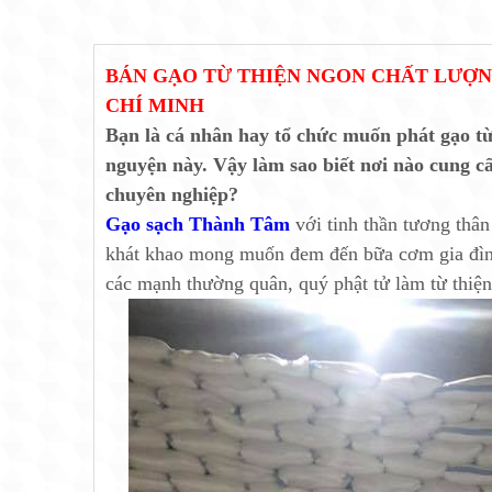
BÁN GẠO TỪ THIỆN NGON CHẤT LƯỢNG
CHÍ MINH
Bạn là cá nhân hay tổ chức muốn phát gạo từ t
nguyện này. Vậy làm sao biết nơi nào cung c
chuyên nghiệp?
Gạo sạch Thành Tâm
với tinh thần tương thâ
khát khao mong muốn đem đến bữa cơm gia đình
các mạnh thường quân, quý phật tử làm từ thiện