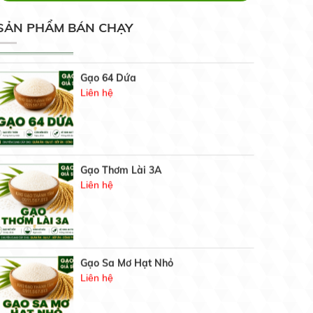
ngời
19/05/2020
SẢN PHẨM BÁN CHẠY
Gạo 64 Dứa
6 bước bảo quản hoa cúc sau thu hoạch
Liên hệ
19/05/2020
3 phương pháp phục hồi cây caphe
Gạo Thơm Lài 3A
nhiểm sương muối
Liên hệ
19/05/2020
BẢNG GIÁ GẠO HÔM NAY
21/07/2021
Gạo Sa Mơ Hạt Nhỏ
Liên hệ
Gạo chuyên dùng cơm chiên