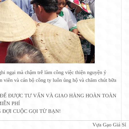
hi ngại mà chậm trễ làm công việc thiện nguyện ý
n viên và cán bộ công ty luôn ủng hộ và chăm chút bữa
ĐỂ ĐƯỢC TƯ VẤN VÀ GIAO HÀNG HOÀN TOÀN
IỄN PHÍ
 ĐỢI CUỘC GỌI TỪ BẠN!