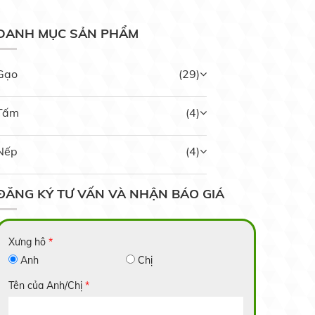
DANH MỤC SẢN PHẨM
Gạo
(29)
Tấm
(4)
Nếp
(4)
ĐĂNG KÝ TƯ VẤN VÀ NHẬN BÁO GIÁ
Nếp Ngỗng
Xưng hô
*
Liên hệ
Anh
Chị
Tên của Anh/Chị
*