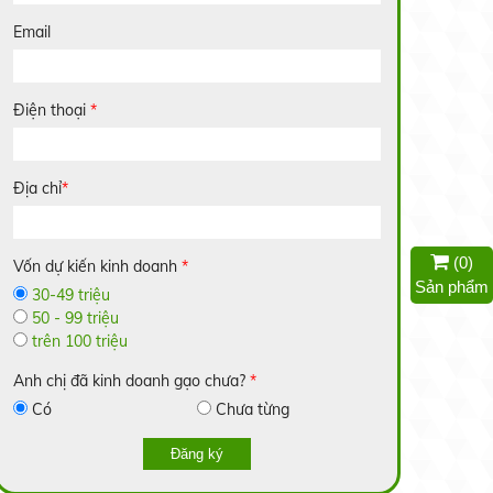
Nếp Bắc Hạt Cau
Email
Liên hệ
Điện thoại
*
Nếp Nhung
Liên hệ
Địa chỉ
*
(
0
)
Vốn dự kiến kinh doanh
*
Sản phẩm
30-49 triệu
Gạo Lài Miên
50 - 99 triệu
14.000 đ/kg
trên 100 triệu
Anh chị đã kinh doanh gạo chưa?
*
Có
Chưa từng
Gạo 2517
Đăng ký
Liên hệ
Trồng dưa lưới trong nhà: Hiệu quả bất