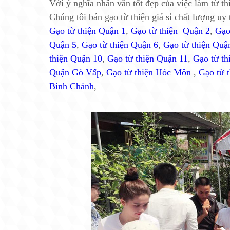
Với ý nghĩa nhân văn tốt đẹp của việc làm từ th
Chúng tôi bán gạo từ thiện giá sỉ chất lượng u
Gạo từ thiện Quận 1
,
Gạo từ thiện Quận 2
,
Gạo
Quận 5
,
Gạo từ thiện Quận 6
,
Gạo từ thiện Quậ
thiện Quận 10
,
Gạo từ thiện Quận 11
,
Gạo từ th
Quận Gò Vấp
,
Gạo từ thiện Hóc Môn
,
Gạo từ 
Bình Chánh
,