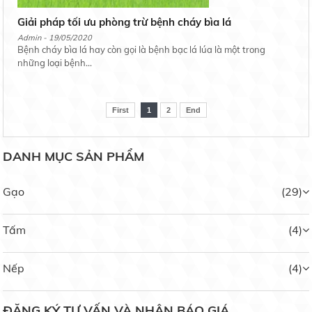
Giải pháp tối ưu phòng trừ bệnh cháy bìa lá
Admin - 19/05/2020
Bệnh cháy bìa lá hay còn gọi là bệnh bạc lá lúa là một trong
Nếp Bắc Hạt Cau
những loại bệnh...
Liên hệ
First
1
2
End
DANH MỤC SẢN PHẨM
Nếp Nhung
Liên hệ
Gạo
(29)
Tấm
(4)
Gạo Lài Miên
Nếp
(4)
14.000 đ/kg
ĐĂNG KÝ TƯ VẤN VÀ NHẬN BÁO GIÁ