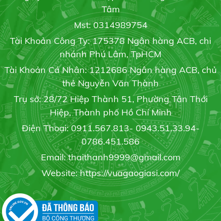
Gạo OM 5451
Tâm
Liên hệ
3 phương pháp phục hồi cây caphe nhiểm sương
Mst: 0314989754
muối
Tài Khoản Công Ty: 175378 Ngân hàng ACB, chi
19/05/2020
nhánh Phú Lâm, TpHCM
Tài Khoản Cá Nhân: 1212686 Ngân hàng ACB, chủ
Gạo Hàm Châu củ
BẢNG GIÁ GẠO HÔM NAY
thẻ Nguyễn Văn Thành
Liên hệ
21/07/2021
Trụ sở: 28/72 Hiệp Thành 51, Phường Tân Thới
Hiệp, Thành phố Hồ Chí Minh
Điện Thoại: 0911.567.813- 0943.51.33.94-
Gạo chuyên dùng cơm chiên
0786.451.586
19/07/2021
Gạo RI504
Email: thaithanh9999@gmail.com
Liên hệ
Website: https://vuagaogiasi.com/
Gạo sạch
17/07/2021