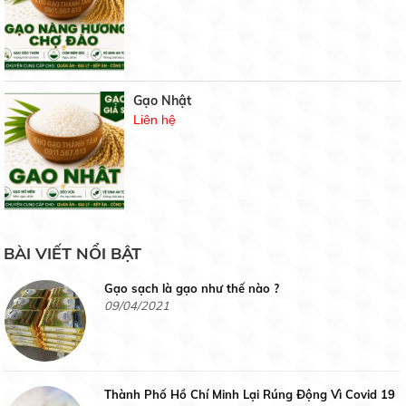
Top 3 gạo thơm ngon nhất Việt Nam 2020
11/04/2021
Gạo Nhật
Liên hệ
Một số đặc điểm giúp ích cho việc mua gạo sạch,
chất lượng...
09/04/2021
Gạo thơm Lài Miên
BÀI VIẾT NỔI BẬT
Liên hệ
Gạo sạch là gạo như thế nào ?
09/04/2021
Gạo Thơm Mỹ
Thành Phố Hồ Chí Minh Lại Rúng Động Vì Covid 19
Liên hệ