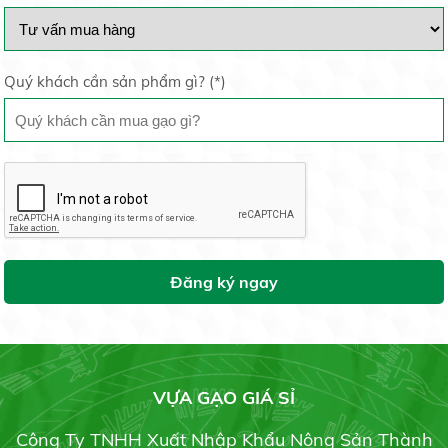
Liên hệ
Lúa ốm yếu khi mang bầu do thời tiết hay canh tác
19/05/2020
Quý khách cần sản phẩm gì? (
*
)
Gạo St21
Giải pháp tối ưu phòng trừ bệnh cháy bìa lá
19/05/2020
Liên hệ
Trồng dưa lưới trong nhà: Hiệu quả bất ngời
19/05/2020
Đăng ký ngay
Gạo Đài Thơm 8
20.000 đ/kg
6 bước bảo quản hoa cúc sau thu hoạch
VỰA GẠO GIÁ SỈ
19/05/2020
Công Ty TNHH Xuất Nhập Khẩu Nông Sản Thành