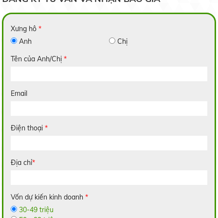
Xưng hô
*
Anh
Chị
Gạo 2517
Liên hệ
Tên của Anh/Chị
*
Email
Gạo 64 Dứa
Điện thoại
*
Liên hệ
Trồng dưa lưới trong nhà: Hiệu quả bất ngời
19/05/2020
Địa chỉ
*
Gạo Thơm Lài 3A
6 bước bảo quản hoa cúc sau thu hoạch
Vốn dự kiến kinh doanh
*
19/05/2020
Liên hệ
30-49 triệu