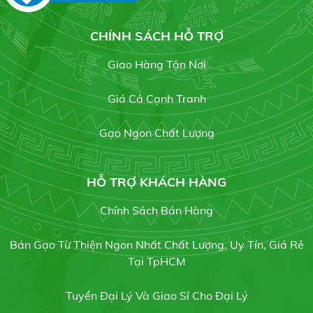
Gạo bụi sữa
Liên hệ
CHÍNH SÁCH HỖ TRỢ
Giao Hàng Tận Nơi
Giá Cả Cạnh Tranh
Gạo hột Bụi Đỏ
Gạo Ngon Chất Lượng
Liên hệ
HỖ TRỢ KHÁCH HÀNG
Chính Sách Bán Hàng
Gạo Lài Sữa
Liên hệ
Bán Gạo Từ Thiện Ngon Nhất Chất Lượng, Uy Tín, Giá Rẻ
Tại TpHCM
Tuyển Đại Lý Và Giao Sỉ Cho Đại Lý