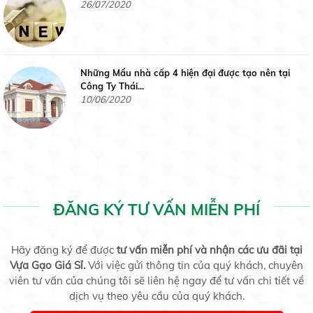
26/07/2020
Những Mẩu nhà cấp 4 hiện đại được tạo nên tại
Tấm Tài Nguyên
Công Ty Thái...
10/06/2020
Liên hệ
4 công thức phối đồ nhanh gọn cho các đấng mày
râu
30/05/2020
Tấm thơm Đài Loan
ĐĂNG KÝ TƯ VẤN MIỄN PHÍ
Liên hệ
Diễn biến lạ trên thị trường vàng, vàng 9999 đắt
Hãy đăng ký để được
tư vấn miễn phí và nhận các ưu đãi tại
hơn SJC
20/05/2020
Vựa Gạo Giá Sỉ.
Với việc gửi thông tin của quý khách, chuyên
viên tư vấn của chúng tôi sẽ liên hệ ngay để tư vấn chi tiết về
dịch vụ theo yêu cầu của quý khách.
Tấm Sa Mơ