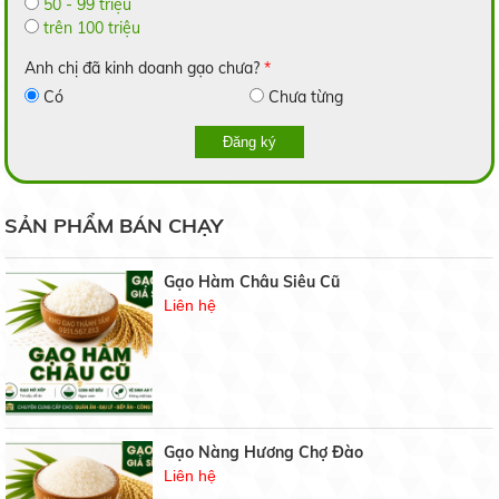
50 - 99 triệu
trên 100 triệu
Anh chị đã kinh doanh gạo chưa?
*
3 phương pháp phục hồi cây caphe nhiểm sương
muối
Có
Chưa từng
Gạo Sa Mơ Hạt Nhỏ
19/05/2020
Liên hệ
Đăng ký
BẢNG GIÁ GẠO HÔM NAY
SẢN PHẨM BÁN CHẠY
21/07/2021
Gạo Hàm Châu Siêu Cũ
Liên hệ
Gạo chuyên dùng cơm chiên
19/07/2021
Gạo Nàng Hương Chợ Đào
Gạo sạch
Liên hệ
17/07/2021