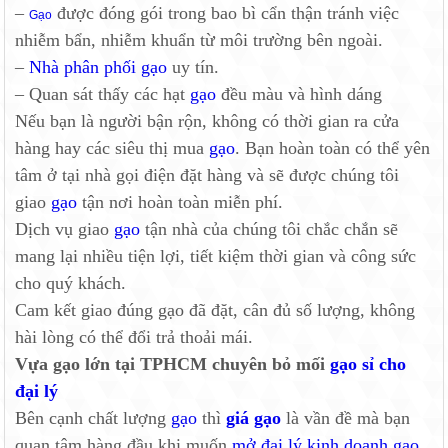
–
được đóng gói trong bao bì cẩn thận tránh việc
Gạo
nhiễm bẩn, nhiễm khuẩn từ môi trường bên ngoài.
–
Nhà phân phối gạo
uy tín.
– Quan sát thấy các hạt
gạo
đều màu và hình dáng
Nếu bạn là người bận rộn, không có thời gian ra cửa
hàng hay các siêu thị mua
gạo
. Bạn hoàn toàn có thể yên
tâm ở tại nhà gọi điện đặt hàng và sẽ được chúng tôi
giao
gạo
tận nơi hoàn toàn miễn phí.
Dịch vụ giao
gạo
tận nhà của chúng tôi chắc chắn sẽ
mang lại nhiều tiện lợi, tiết kiệm thời gian và công sức
cho quý khách.
Cam kết giao đúng gạo đã đặt, cân đủ số lượng, không
hài lòng có thể đổi trả thoải mái.
Vựa gạo lớn tại TPHCM chuyên bỏ mối
gạo sỉ cho
đại lý
Bên cạnh chất lượng
gạo
thì
giá gạo
là vần đề mà bạn
quan tâm hàng đầu khi muốn
mở đại lý kinh doanh gạo
.